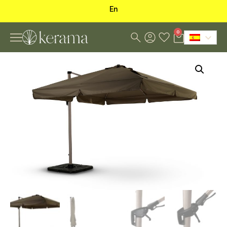
E
n
v
í
o
0