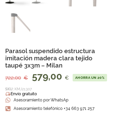
Parasol suspendido estructura
imitación madera clara tejido
taupé 3x3m – Milan
579,00
722,00
€
€
AHORRA UN 20%
SKU:
KMJ21307
Envío gratuito
Asesoramiento por WhatsAp
Asesoramiento telefónico +34 663 971 257