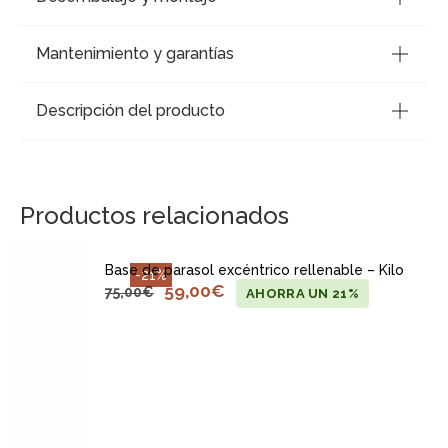
Mantenimiento y garantías
Descripción del producto
Productos relacionados
Base de parasol excéntrico rellenable – Kilo
-21%
59,00
€
75,00
€
AHORRA UN 21%