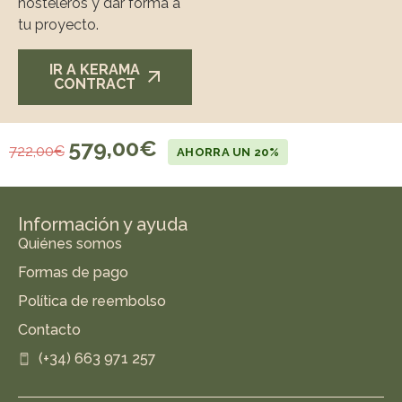
hosteleros y dar forma a
tu proyecto.
IR A KERAMA
CONTRACT
579,00
€
722,00
€
AHORRA UN 20%
Información y ayuda
Quiénes somos
Formas de pago
Política de reembolso
Contacto
(+34) 663 971 257