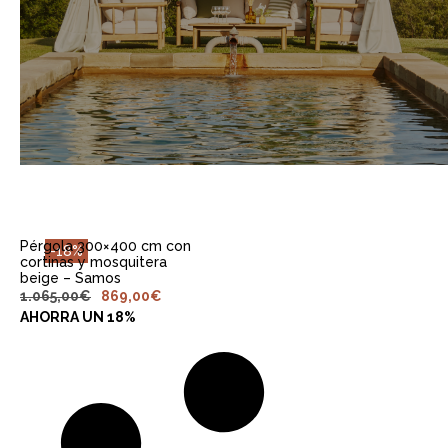
Pérgola 300×400 cm con
-18%
cortinas y mosquitera
beige – Samos
1.065,00
€
869,00
€
AHORRA UN 18%