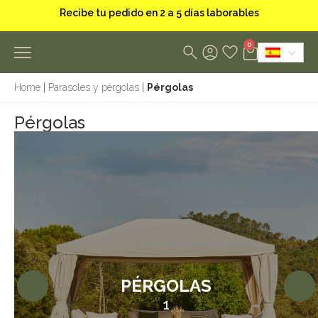
0
Home
|
Parasoles y pérgolas
|
Pérgolas
Pérgolas
PÉRGOLAS
1