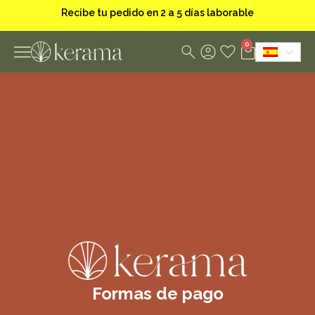
R
e
c
i
b
e
t
u
p
e
d
i
d
o
e
n
2
a
5
d
í
a
s
l
a
b
o
r
a
b
l
e
s
0
Formas de pago