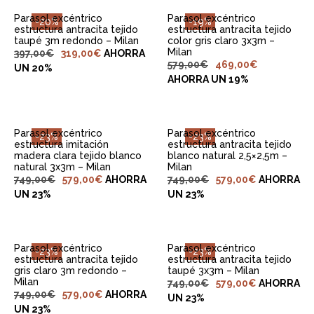
Parasol excéntrico
Parasol excéntrico
-20%
-19%
estructura antracita tejido
estructura antracita tejido
taupé 3m redondo – Milan
color gris claro 3x3m –
Milan
397,00
€
319,00
€
AHORRA
579,00
€
469,00
€
UN 20%
AHORRA UN 19%
Parasol excéntrico
Parasol excéntrico
-23%
-23%
estructura imitación
estructura antracita tejido
madera clara tejido blanco
blanco natural 2,5×2,5m –
natural 3x3m – Milan
Milan
749,00
€
579,00
€
AHORRA
749,00
€
579,00
€
AHORRA
UN 23%
UN 23%
Parasol excéntrico
Parasol excéntrico
-23%
-23%
estructura antracita tejido
estructura antracita tejido
gris claro 3m redondo –
taupé 3x3m – Milan
Milan
749,00
€
579,00
€
AHORRA
749,00
€
579,00
€
AHORRA
UN 23%
UN 23%