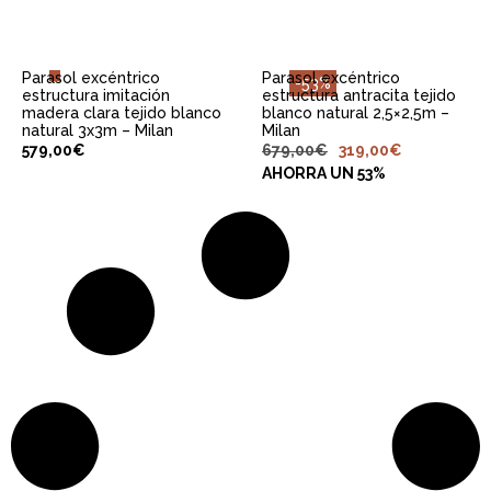
Parasol excéntrico
Parasol excéntrico
-53%
estructura imitación
estructura antracita tejido
madera clara tejido blanco
blanco natural 2,5×2,5m –
natural 3x3m – Milan
Milan
579,00
€
679,00
€
319,00
€
AHORRA UN 53%