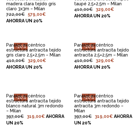
madera clara tejido gris
taupé 2,5×2,5m – Milan
claro 3x3m – Milan
410,00
€
329,00
€
722,00
€
579,00
€
AHORRA UN 20%
AHORRA UN 20%
Parasol excéntrico
Parasol excéntrico
-20%
-20%
estructura antracita tejido
estructura antracita tejido
gris claro 2,5×2,5m – Milan
antracita 2,5×2,5m – Milan
410,00
€
329,00
€
410,00
€
329,00
€
AHORRA UN 20%
AHORRA UN 20%
Parasol excéntrico
Parasol excéntrico
-20%
-20%
estructura antracita tejido
estructura antracita tejido
blanco natural 3m redondo
antracita 3m redondo –
– Milan
Milan
397,00
€
319,00
€
AHORRA
397,00
€
319,00
€
AHORRA
UN 20%
UN 20%