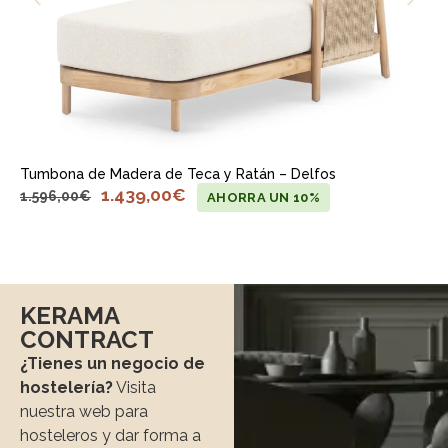
Tumbona de Madera de Teca y Ratán – Delfos
1.439,00
€
1.596,00
€
AHORRA UN 10%
KERAMA
CONTRACT
¿Tienes un negocio de
hostelería?
Visita
nuestra web para
hosteleros y dar forma a