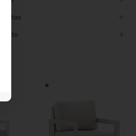
arantías
roducto