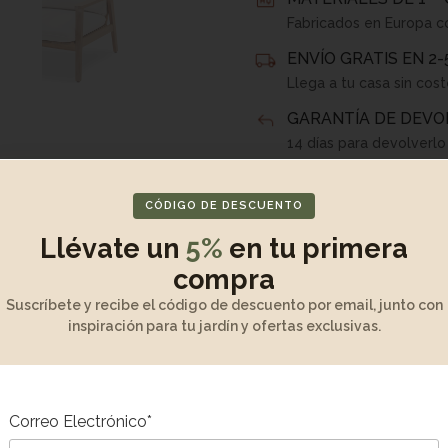
Fabricados en Europa c
ENVÍO GRATIS EN 2-
Llega a tu casa sin cos
GARANTÍA DE DEVO
14 días para devolverl
Información adicio
CÓDIGO DE DESCUENTO
Sofá 2 plazas made
Llévate un
5%
en tu primera
Cojines desenfunda
compra
Con velcro para fijar 
Suscríbete y recibe el código de descuento por email, junto con
Medidas: 141x77x7
inspiración para tu jardín y ofertas exclusivas.
Medidas
Correo Electrónico*
Desembalaje y mo