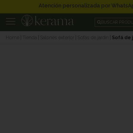
Atención personalizada por WhatsA
BUSCAR PROD
Home
|
Tienda
|
Salones exterior
|
Sofás de jardín
|
Sofá de 