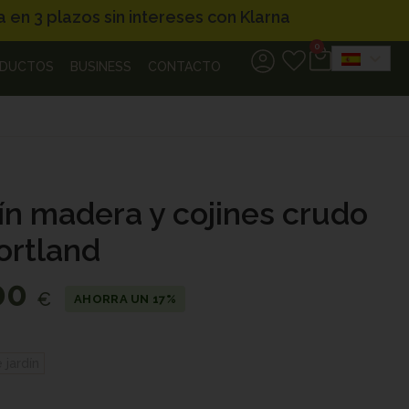
a en 3 plazos sin intereses con Klarna
0
DUCTOS
BUSINESS
CONTACTO
ín madera y cojines crudo
ortland
00
€
AHORRA UN 17%
 jardín