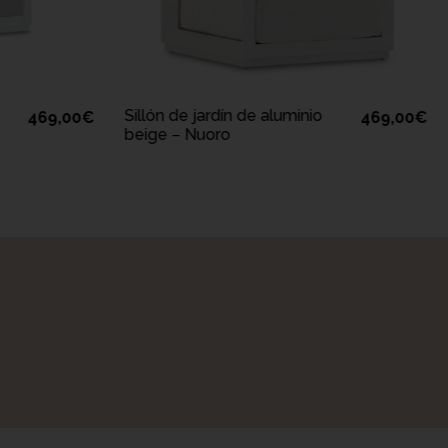
A
AÑADIR A LA CESTA
Sillón de jardín de aluminio
469,00
€
469,00
€
beige – Nuoro