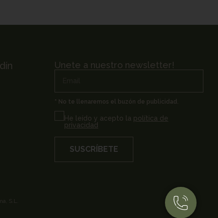
rdín
Unete a nuestro newsletter!
* No te llenaremos el buzón de publicidad.
He leído y acepto la
política de
privacidad
SUSCRÍBETE
a, S.L.