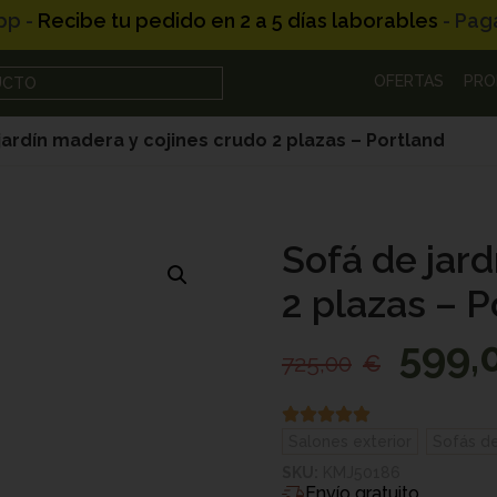
pp -
R
e
c
i
b
e
t
u
p
e
d
i
d
o
e
n
2
a
5
d
í
a
s
l
a
b
o
r
a
b
l
e
s
- Pag
OFERTAS
PRO
UCTO
jardín madera y cojines crudo 2 plazas – Portland
Sofá de jard
2 plazas – P
599,
725,00
€
Salones exterior
,
Sofás de
SKU:
KMJ50186
Envío gratuito