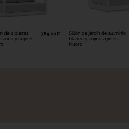
IR A LA CESTA
AÑADIR A LA CEST
ín de 2 plazas
Sillón de jardín de aluminio
769,00
€
blanco y cojines
blanco y cojines grises –
ro
Nuoro