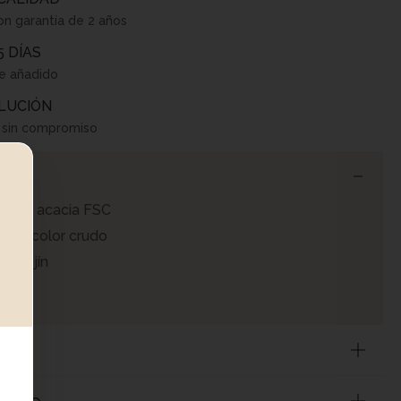
on garantía de 2 años
5 DÍAS
te añadido
LUCIÓN
o sin compromiso
nal
ra de acacia FSC
bles color crudo
el cojín
8cm
ntaje