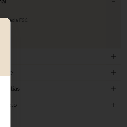
nal
de acacia FSC
cm
ntaje
arantías
roducto