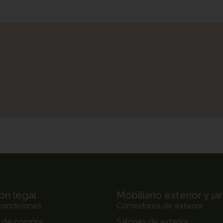
ón legal
Mobiliario exterior y ja
condiciones
Comedores de exterior
s de compra
Salones de exterior