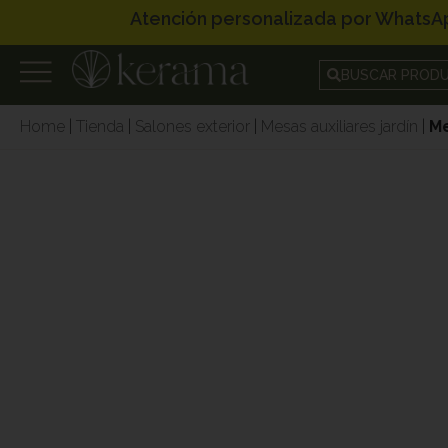
Atención perso
BUSCAR PROD
Home
|
Tienda
|
Salones exterior
|
Mesas auxiliares jardín
|
Me