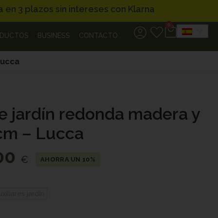
ereses con Klarna
0
DUCTOS
BUSINESS
CONTACTO
Lucca
e jardín redonda madera y
cm – Lucca
00
€
AHORRA UN 10%
xiliares jardín