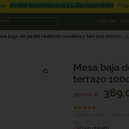
nalizada por WhatsApp -
- Paga en 3 plazos sin int
OFERTAS
PRO
UCTO
sa baja de jardín redonda madera y terrazo 100cm – 
Mesa baja d
terrazo 100
369,
410,00
€
Salones exterior
,
Mesas au
SKU:
KMJ50164
Envío gratuito