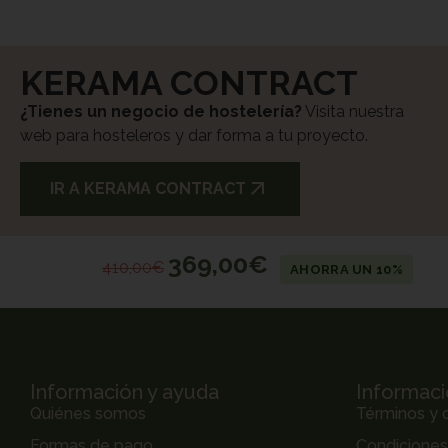
KERAMA CONTRACT
¿Tienes un negocio de hostelería?
Visita nuestra
web para hosteleros y dar forma a tu proyecto.
IR A KERAMA CONTRACT
369,00
€
410,00
€
AHORRA UN 10%
Información y ayuda
Informaci
Quiénes somos
Términos y 
Formas de pago
Condicione