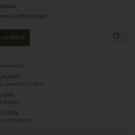
WhatsAp
nico +34 663 971 257
 LA CESTA
 financiación
 CALIDAD
on garantía de 2 años
5 DÍAS
te añadido
LUCIÓN
o sin compromiso