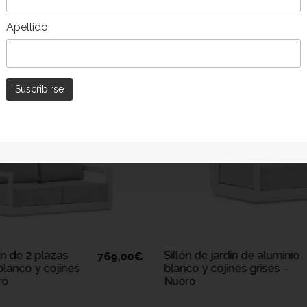
Apellido
AÑADIR A LA CESTA
AÑADIR A L
n de jardín de aluminio
Sillón de jardín de a
469,00
€
o y cojines grises –
beige – Nuoro
o