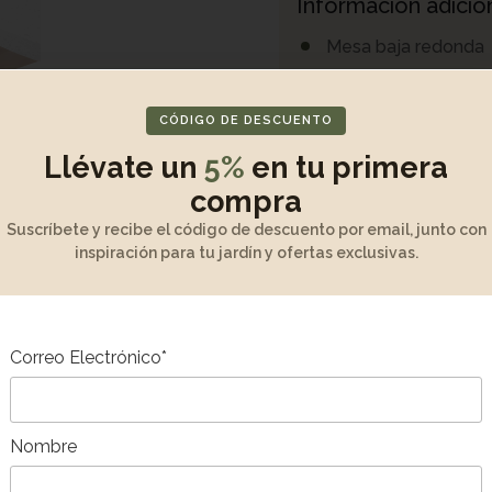
Información adicio
Mesa baja redonda
Estructura madera 
Sobre de terrazo
CÓDIGO DE DESCUENTO
Medidas: 100Dx41
Llévate un
5%
en tu primera
compra
Medidas
Suscríbete y recibe el código de descuento por email, junto con
inspiración para tu jardín y ofertas exclusivas.
Desembalaje y mo
Mantenimiento y g
Correo Electrónico*
Descripción del p
Nombre