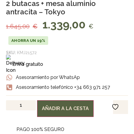
2 butacas + mesa aluminio
antracita – Tokyo
1.339,00
1.645,00
€
€
AHORRA UN 19%
SKU:
KMJ21572
Envío gratuito
Asesoramiento por WhatsAp
Asesoramiento telefónico +34 663 971 257
AÑADIR A LA CESTA
PAGO 100% SEGURO