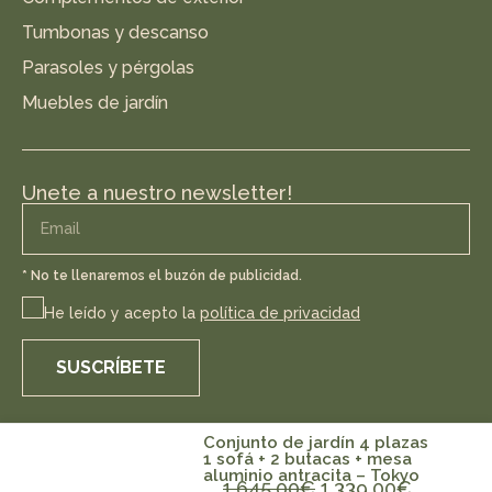
Tumbonas y descanso
Parasoles y pérgolas
Muebles de jardín
Unete a nuestro newsletter!
* No te llenaremos el buzón de publicidad.
He leído y acepto la
política de privacidad
SUSCRÍBETE
Conjunto de jardín 4 plazas
1 sofá + 2 butacas + mesa
© Copyright 2025 Kerama Contract y todos sus logotipos, son marcas
aluminio antracita – Tokyo
1.645,00
€
1.339,00
€
registradas de Kerama, S.L.