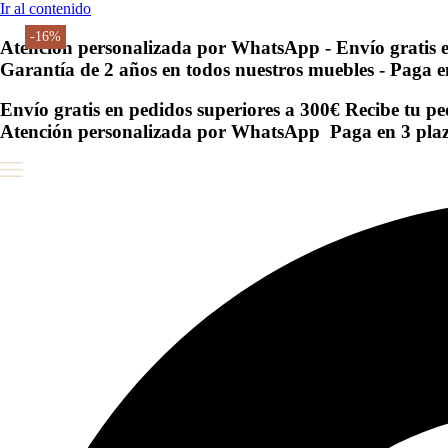
Ir al contenido
-16%
-16%
-16%
-16%
-16%
-16%
-16%
-16%
-16%
-16%
-16%
-16%
-16%
-16%
-16%
-16%
Atención personalizada por WhatsApp -
Envío gratis 
Garantía de 2 años en todos nuestros muebles
- Paga e
Envío gratis en pedidos superiores a 300€
Recibe tu pe
Atención personalizada por WhatsApp
Paga en 3 plaz