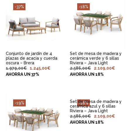
-37%
-18%
Conjunto de jardín de 4
Set de mesa de madera y
plazas de acacia y cuerda
cerámica verde y 6 sillas
oscura – Brera
Riviera – Java Light
1.979,00
€
1.245,00
€
2.586,00
€
2.109,00
€
AHORRA UN 37%
AHORRA UN 18%
Set de mesa de madera y
-19%
-18%
cerámica azul y 6 sillas
Riviera – Java Light
2.586,00
€
2.109,00
€
AHORRA UN 18%