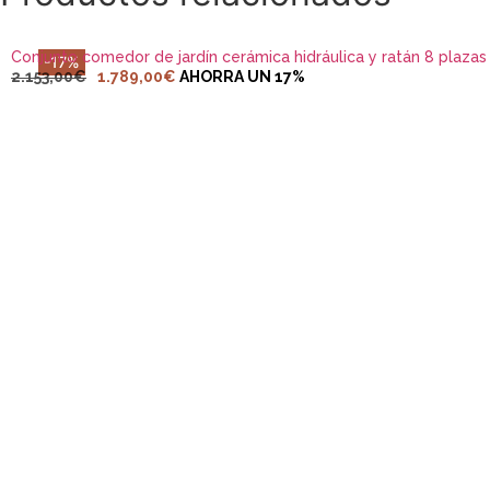
Conjunto comedor de jardín cerámica hidráulica y ratán 8 plazas
-17%
2.153,00
€
1.789,00
€
AHORRA UN 17%