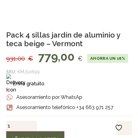
Pack 4 sillas jardín de aluminio y
teca beige – Vermont
779,00
931,00
€
€
AHORRA UN 16%
SKU:
KMJ50699
Envío gratuito
Asesoramiento por WhatsAp
Asesoramiento telefónico +34 663 971 257