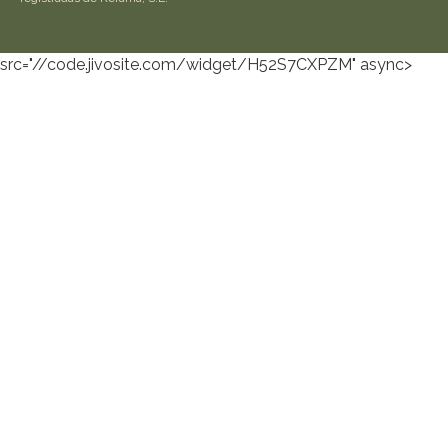
src="//code.jivosite.com/widget/H52S7CXPZM" async>