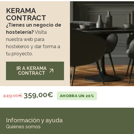
KERAMA
CONTRACT
¿Tienes un negocio de
hostelería?
Visita
nuestra web para
hosteleros y dar forma a
tu proyecto.
IR A KERAMA
CONTRACT
359,00
€
449,00
€
AHORRA UN 20%
Información y ayuda
Quiénes somos