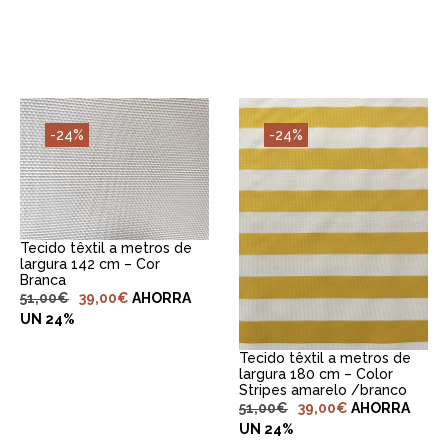
-24%
-24%
ADICIONAR AO
CARRINHO
Tecido têxtil a metros de
ADICIONAR AO
largura 142 cm – Cor
CARRINHO
Branca
51,00
€
39,00
€
AHORRA
UN 24%
Tecido têxtil a metros de
largura 180 cm – Color
Stripes amarelo /branco
51,00
€
39,00
€
AHORRA
UN 24%