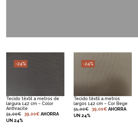
-24%
-24%
ADICIONAR AO
ADICIONAR AO
CARRINHO
CARRINHO
Tecido têxtil a metros de
Tecido têxtil a metros
largura 142 cm – Color
largos 142 cm – Cor Bege
Anthracite
51,00
€
39,00
€
AHORRA
51,00
€
39,00
€
AHORRA
UN 24%
UN 24%