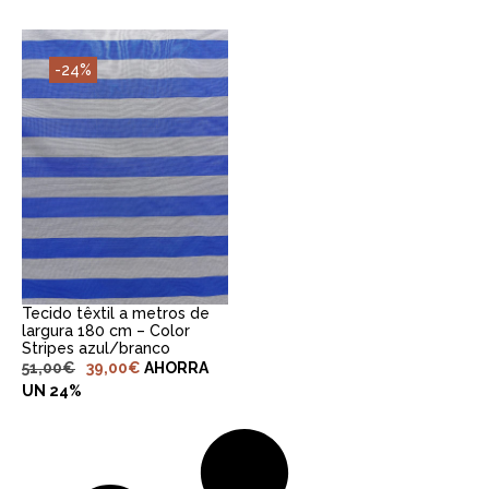
-24%
ADICIONAR AO
CARRINHO
Tecido têxtil a metros de
largura 180 cm – Color
Stripes azul/branco
51,00
€
39,00
€
AHORRA
UN 24%