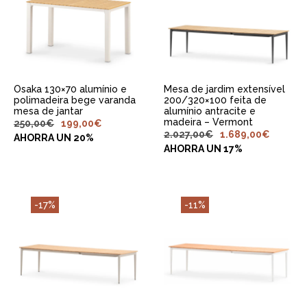
ADICIONAR AO
ADICIONAR AO
CARRINHO
CARRINHO
Osaka 130×70 alumínio e
Mesa de jardim extensível
polimadeira bege varanda
200/320×100 feita de
mesa de jantar
alumínio antracite e
madeira – Vermont
250,00
€
199,00
€
2.027,00
€
1.689,00
€
AHORRA UN 20%
AHORRA UN 17%
-17%
-11%
ADICIONAR AO
ADICIONAR AO
CARRINHO
CARRINHO