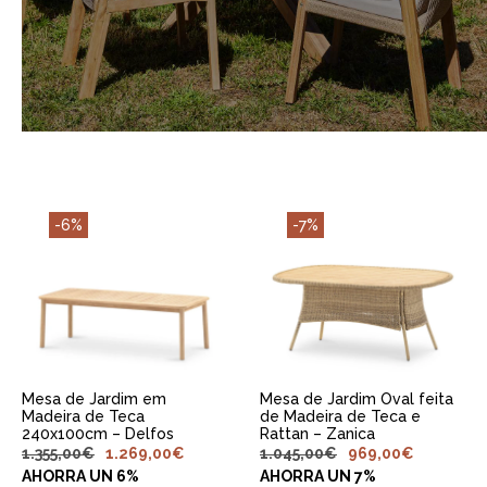
-6%
-7%
ADICIONAR AO
ADICIONAR AO
CARRINHO
CARRINHO
Mesa de Jardim em
Mesa de Jardim Oval feita
Madeira de Teca
de Madeira de Teca e
240x100cm – Delfos
Rattan – Zanica
1.355,00
€
1.269,00
€
1.045,00
€
969,00
€
AHORRA UN 6%
AHORRA UN 7%