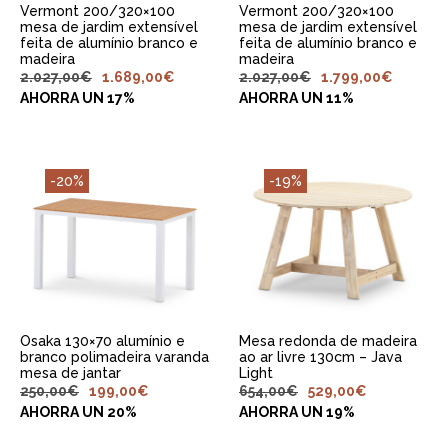
Vermont 200/320×100
Vermont 200/320×100
mesa de jardim extensível
mesa de jardim extensível
feita de alumínio branco e
feita de alumínio branco e
madeira
madeira
2.027,00
€
1.689,00
€
2.027,00
€
1.799,00
€
AHORRA UN 17%
AHORRA UN 11%
-20%
-19%
ADICIONAR AO
ADICIONAR AO
CARRINHO
CARRINHO
Osaka 130×70 alumínio e
Mesa redonda de madeira
branco polimadeira varanda
ao ar livre 130cm – Java
mesa de jantar
Light
250,00
€
199,00
€
654,00
€
529,00
€
AHORRA UN 20%
AHORRA UN 19%