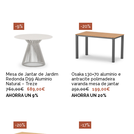
-9%
-20%
ADICIONAR AO
ADICIONAR AO
CARRINHO
CARRINHO
Mesa de Jantar de Jardim
Osaka 130×70 alumínio e
Redonda D99 Alumínio
antracite polimadeira
Natural – Treze
varanda mesa de jantar
760,00
€
689,00
€
250,00
€
199,00
€
AHORRA UN 9%
AHORRA UN 20%
-20%
-17%