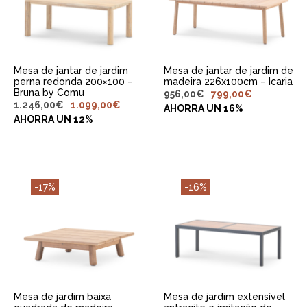
CARRINHO
CARRINHO
Mesa de jantar de jardim
Mesa de jantar de jardim de
perna redonda 200×100 –
madeira 226x100cm – Icaria
Bruna by Comu
956,00
€
799,00
€
1.246,00
€
1.099,00
€
AHORRA UN 16%
AHORRA UN 12%
-17%
-16%
ADICIONAR AO
ADICIONAR AO
CARRINHO
CARRINHO
Mesa de jardim baixa
Mesa de jardim extensível