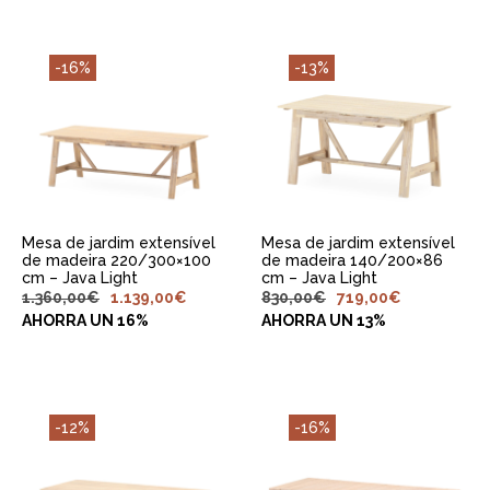
-16%
-13%
ADICIONAR AO
ADICIONAR AO
CARRINHO
CARRINHO
Mesa de jardim extensível
Mesa de jardim extensível
de madeira 220/300×100
de madeira 140/200×86
cm – Java Light
cm – Java Light
1.360,00
€
1.139,00
€
830,00
€
719,00
€
AHORRA UN 16%
AHORRA UN 13%
-12%
-16%
ADICIONAR AO
ADICIONAR AO