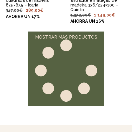
quadrada de madeira
antracite e imitação de
87.5×87.5 – Icaria
madeira 336/224×100 –
Quioto
347,00
€
289,00
€
1.372,00
€
1.149,00
€
AHORRA UN 17%
AHORRA UN 16%
MOSTRAR MÁS PRODUCTOS