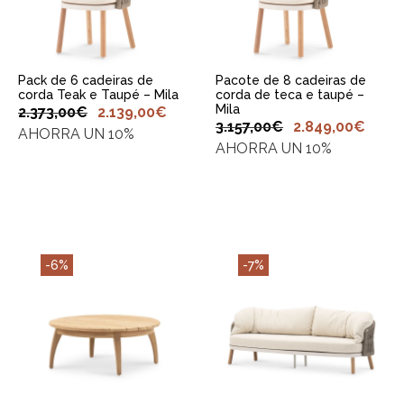
Pack de 6 cadeiras de
Pacote de 8 cadeiras de
corda Teak e Taupé – Mila
corda de teca e taupé –
Mila
2.373,00
€
2.139,00
€
3.157,00
€
2.849,00
€
AHORRA UN 10%
AHORRA UN 10%
-6%
-7%
ADICIONAR AO
ADICIONAR AO
CARRINHO
CARRINHO