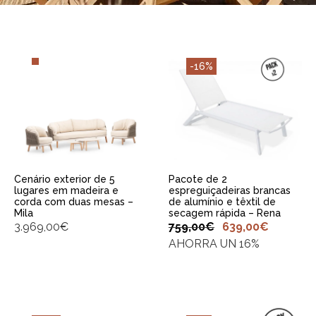
-16%
ADICIONAR AO
ADICIONAR AO
CARRINHO
CARRINHO
Cenário exterior de 5
Pacote de 2
lugares em madeira e
espreguiçadeiras brancas
corda com duas mesas –
de alumínio e têxtil de
Mila
secagem rápida – Rena
3.969,00
€
759,00
€
639,00
€
AHORRA UN 16%