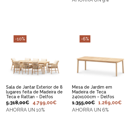
-10%
-6%
ADICIONAR AO
ADICIONAR AO
CARRINHO
CARRINHO
Sala de Jantar Exterior de 8
Mesa de Jardim em
lugares feita de Madeira de
Madeira de Teca
Teca e Rattan – Delfos
240x100cm – Delfos
5.318,00
€
4.799,00
€
1.355,00
€
1.269,00
€
AHORRA UN 10%
AHORRA UN 6%