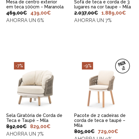
Mesa de centro exterior
Sofá de teca e corda de 3
em teca 100cm – Maranola
lugares na cor taupe – Mila
469,00
€
439,00
€
2.037,00
€
1.889,00
€
AHORRA UN 6%
AHORRA UN 7%
-7%
-9%
ADICIONAR AO
ADICIONAR AO
CARRINHO
CARRINHO
Sela Giratória de Corda de
Pacote de 2 cadeiras de
Teca e Taupé – Mila
corda de teca e taupé –
Mila
892,00
€
829,00
€
805,00
€
729,00
€
AHORRA UN 7%
AHORRA UN 9%