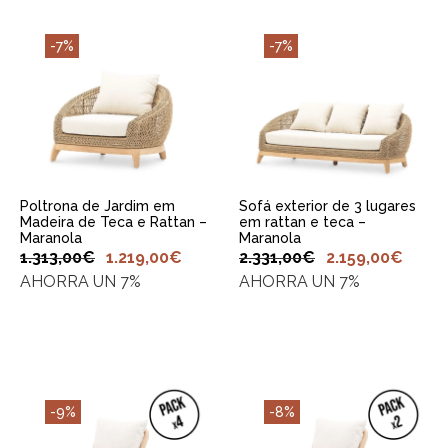
-7%
-7%
ADICIONAR AO
ADICIONAR AO
CARRINHO
CARRINHO
Poltrona de Jardim em
Sofá exterior de 3 lugares
Madeira de Teca e Rattan –
em rattan e teca –
Maranola
Maranola
1.313,00
€
1.219,00
€
2.331,00
€
2.159,00
€
AHORRA UN 7%
AHORRA UN 7%
-9%
-8%