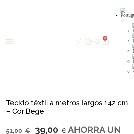
0
Tecido têxtil a metros largos 142 cm
– Cor Bege
39,00
AHORRA UN
51,00
€
€