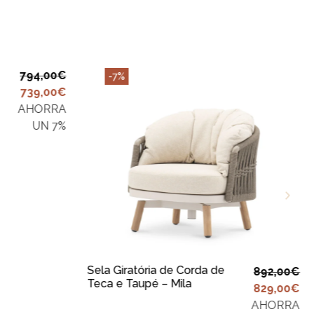
794,00
€
-7%
739,00
€
AHORRA
UN 7%
ADICIONAR AO
CARRINHO
Sela Giratória de Corda de
892,00
€
Teca e Taupé – Mila
829,00
€
AHORRA