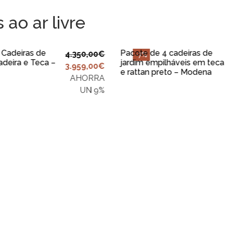
ao ar livre
DICIONAR AO
ADICIONAR AO
CARRINHO
CARRINHO
 Cadeiras de
Pacote de 4 cadeiras de
4.350,00
€
-7%
adeira e Teca –
jardim empilháveis em teca
3.959,00
€
e rattan preto – Modena
AHORRA
UN 9%