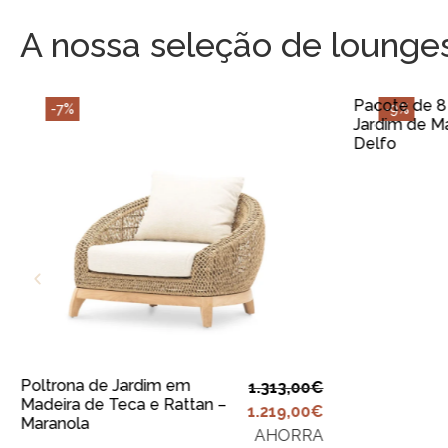
A nossa seleção de lounges 
A
Pacote de 8
-7%
-9%
Jardim de M
Delfo
ADICIONAR AO
CARRINHO
Poltrona de Jardim em
1.313,00
€
Madeira de Teca e Rattan –
1.219,00
€
Maranola
AHORRA