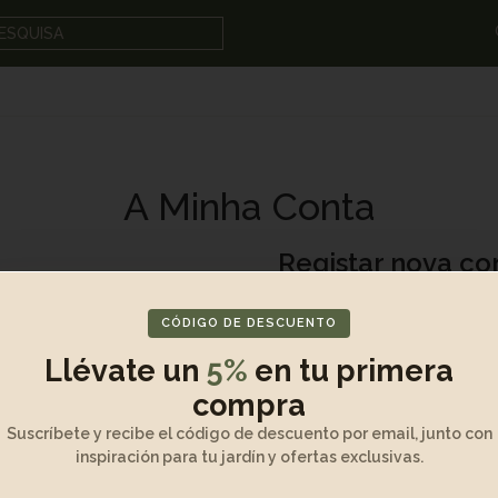
ESQUISA
A Minha Conta
Registar nova co
CÓDIGO DE DESCUENTO
Endereço de email
*
Llévate un
5%
en tu primera
compra
Suscríbete y recibe el código de descuento por email, junto con
Senha
*
inspiración para tu jardín y ofertas exclusivas.