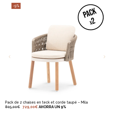
-9%
AJOUTER AU PANIER
Pack de 2 chaises en teck et corde taupé – Mila
805,00
€
729,00
€
AHORRA UN 9%