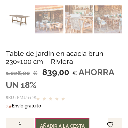
Table de jardin en acacia brun
230×100 cm – Riviera
839,00
AHORRA
1.026,00
€
€
UN 18%
SKU :
KMJ21128
Envío gratuito
AÑADIR A LA CESTA