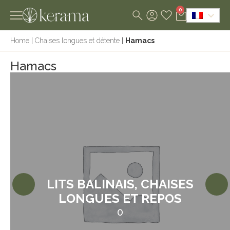
0
Home
|
Chaises longues et détente
|
Hamacs
Hamacs
LITS BALINAIS, CHAISES
LONGUES ET REPOS
0