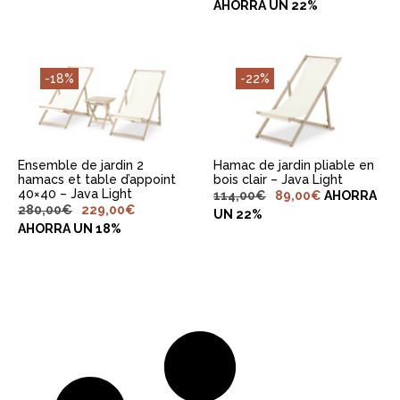
AHORRA UN 22%
AJOUTER AU
AJOUTER AU
-18%
-22%
PANIER
PANIER
Ensemble de jardin 2
Hamac de jardin pliable en
hamacs et table d’appoint
bois clair – Java Light
40×40 – Java Light
114,00
€
89,00
€
AHORRA
280,00
€
229,00
€
UN 22%
AHORRA UN 18%