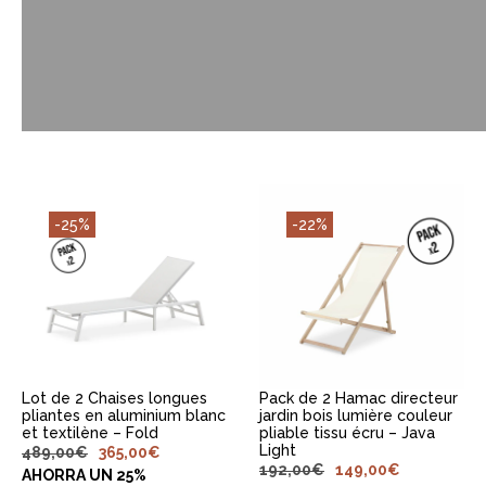
-25%
-22%
AJOUTER AU
AJOUTER AU
PANIER
PANIER
Lot de 2 Chaises longues
Pack de 2 Hamac directeur
pliantes en aluminium blanc
jardin bois lumière couleur
et textilène – Fold
pliable tissu écru – Java
Light
489,00
€
365,00
€
192,00
€
149,00
€
AHORRA UN 25%