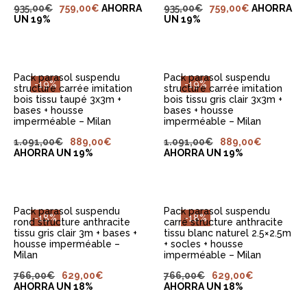
AJOUTER AU
AJOUTER AU
935,00
€
759,00
€
AHORRA
935,00
€
759,00
€
AHORRA
PANIER
PANIER
UN 19%
UN 19%
Pack parasol suspendu
Pack parasol suspendu
-19%
-19%
structure carrée imitation
structure carrée imitation
bois tissu taupé 3x3m +
bois tissu gris clair 3x3m +
bases + housse
bases + housse
imperméable – Milan
imperméable – Milan
AJOUTER AU
AJOUTER AU
1.091,00
€
889,00
€
1.091,00
€
889,00
€
PANIER
PANIER
AHORRA UN 19%
AHORRA UN 19%
Pack parasol suspendu
Pack parasol suspendu
-18%
-18%
rond structure anthracite
carré structure anthracite
tissu gris clair 3m + bases +
tissu blanc naturel 2.5×2.5m
housse imperméable –
+ socles + housse
Milan
imperméable – Milan
AJOUTER AU
AJOUTER AU
766,00
€
629,00
€
766,00
€
629,00
€
PANIER
PANIER
AHORRA UN 18%
AHORRA UN 18%