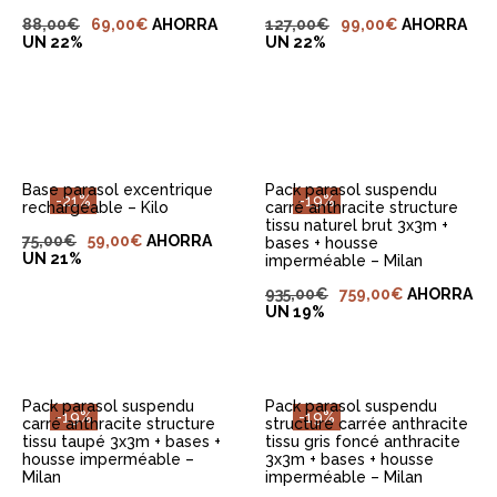
88,00
€
69,00
€
AHORRA
127,00
€
99,00
€
AHORRA
UN 22%
UN 22%
AJOUTER AU
AJOUTER AU
PANIER
PANIER
Base parasol excentrique
Pack parasol suspendu
-21%
-19%
rechargeable – Kilo
carré anthracite structure
tissu naturel brut 3x3m +
75,00
€
59,00
€
AHORRA
bases + housse
UN 21%
imperméable – Milan
AJOUTER AU
AJOUTER AU
935,00
€
759,00
€
AHORRA
PANIER
PANIER
UN 19%
Pack parasol suspendu
Pack parasol suspendu
-19%
-19%
carré anthracite structure
structure carrée anthracite
tissu taupé 3x3m + bases +
tissu gris foncé anthracite
housse imperméable –
3x3m + bases + housse
Milan
imperméable – Milan