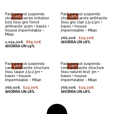
Pack parasol suspendu
Pack parasol suspendu
-19%
-18%
structure carrée imitation
structure carrée anthracite
bois tissu gris foncé
tissu gris clair 2,5×2,5m +
anthracite 3x3m + bases +
bases + housse
housse imperméable –
imperméable – Milan
Milan
AJOUTER AU
AJOUTER AU
766,00
€
629,00
€
PANIER
PANIER
1.091,00
€
889,00
€
AHORRA UN 18%
AHORRA UN 19%
Pack parasol suspendu
Pack parasol suspendu
-18%
-18%
carré anthracite structure
rond anthracite structure
tissu taupe 2,5×2,5m +
tissu naturel brut 3m +
bases + housse
bases + housse
imperméable – Milan
imperméable – Milan
766,00
€
629,00
€
766,00
€
629,00
€
AHORRA UN 18%
AHORRA UN 18%