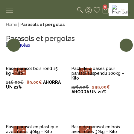
0
Home
|
Parasols et pergolas
AJOUTER AU
AJOUTER AU
Parasols et pergolas
PANIER
PANIER
PERGOLAS
1
Base parasol bois rond 15
Pack de 4 bases pour
-23%
-20%
kg – Kilo
parasol suspendu 100kg –
Kilo
116,00
€
89,00
€
AHORRA
UN 23%
376,00
€
299,00
€
AHORRA UN 20%
AJOUTER AU
AJOUTER AU
PANIER
PANIER
Base parasol en plastique
Base de parasol en bois
-22%
-22%
avec roues 40kg – Kilo
avec roues 32kg – Kilo