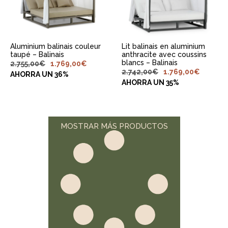
Aluminium balinais couleur
Lit balinais en aluminium
taupé – Balinais
anthracite avec coussins
blancs – Balinais
2.755,00
€
1.769,00
€
2.742,00
€
1.769,00
€
AHORRA UN 36%
AHORRA UN 35%
MOSTRAR MÁS PRODUCTOS