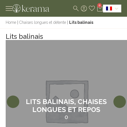
0
Home
|
Chaises longues et détente
|
Lits balinais
Lits balinais
LITS BALINAIS, CHAISES
LONGUES ET REPOS
0