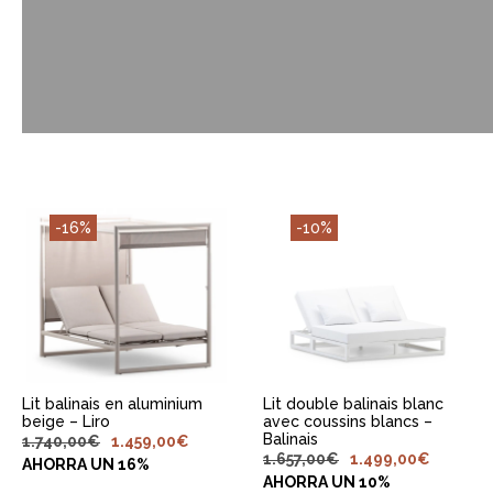
-16%
-10%
AJOUTER AU
AJOUTER AU
PANIER
PANIER
Lit balinais en aluminium
Lit double balinais blanc
beige – Liro
avec coussins blancs –
Balinais
1.740,00
€
1.459,00
€
1.657,00
€
1.499,00
€
AHORRA UN 16%
AHORRA UN 10%