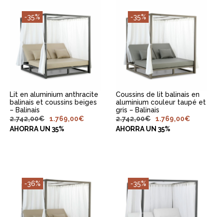
-35%
-35%
AJOUTER AU
AJOUTER AU
PANIER
PANIER
Lit en aluminium anthracite
Coussins de lit balinais en
balinais et coussins beiges
aluminium couleur taupé et
– Balinais
gris – Balinais
2.742,00
€
1.769,00
€
2.742,00
€
1.769,00
€
AHORRA UN 35%
AHORRA UN 35%
-36%
-35%
AJOUTER AU
AJOUTER AU
PANIER
PANIER