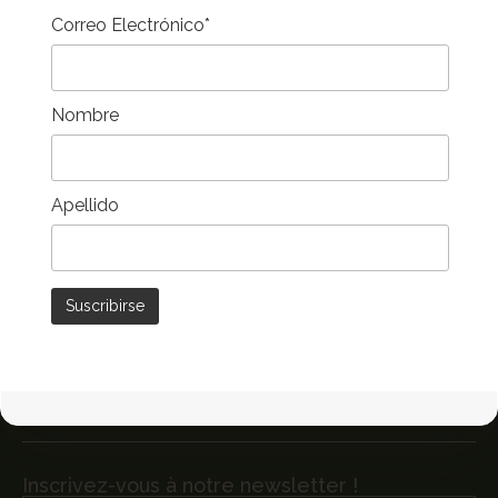
Correo Electrónico*
Politique sur les cookies
Avis juridique
Préférences de cookies
Nombre
Mobilier d’extérieur et jardin
Apellido
Salles à manger extérieures
Salons extérieurs
Accessoires extérieurs
Chaises longues et détente
Parasols et pergolas
Mobilier de jardin
Inscrivez-vous à notre newsletter !