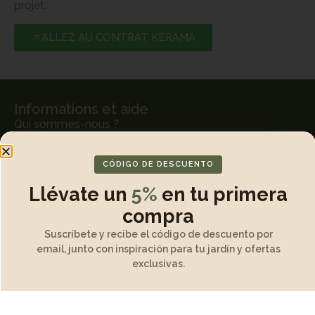
projet.
ALLEZ AU CONTRAT KERAMA
Informations et aide
Qui sommes-nous ?
Méthodes de paiement
CÓDIGO DE DESCUENTO
Politique de remboursement
Llévate un
5%
en tu primera
Contact
compra
(+34) 663 971 257
Suscríbete y recibe el código de descuento por
email, junto con inspiración para tu jardín y ofertas
exclusivas.
Informations juridiques
Modalités et conditions
Conditions d'achat