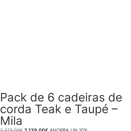
Pack de 6 cadeiras de
corda Teak e Taupé –
Mila
2.373,00
€
2.139,00
€
AHORRA UN 10%