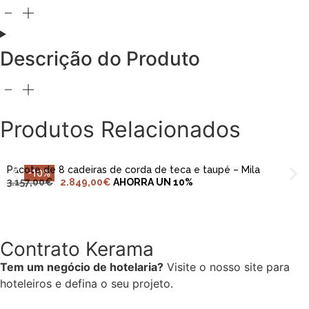
Descrição do Produto
ADICIONAR AO CARRINHO
Produtos Relacionados
Pacote de 8 cadeiras de corda de teca e taupé – Mila
-10%
3.157,00
€
2.849,00
€
AHORRA UN 10%
Contrato Kerama
Tem um negócio de hotelaria?
Visite o nosso site para
hoteleiros e defina o seu projeto.