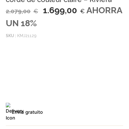
1.699,00
AHORRA
2.079,00
€
€
UN 18%
SKU :
KMJ21129
Envío gratuito