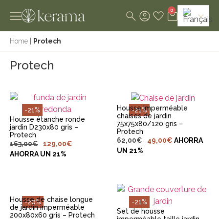
0
Home
|
Protech
AJOUTER AU
PANIER
Protech
AJOUTER AU
PANIER
Housse imperméable
-21%
-21%
chaises de jardin
Housse étanche ronde
75x75x80/120 gris –
jardin D230x80 gris –
Protech
Protech
62,00
€
49,00
€
AHORRA
163,00
€
129,00
€
AJOUTER AU
UN 21%
PANIER
AHORRA UN 21%
AJOUTER AU
PANIER
Housse de chaise longue
-20%
-21%
de jardin imperméable
Set de housse
200x80x60 gris – Protech