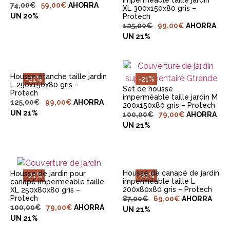
imperméable taille jardin
74,00
€
59,00
€
AHORRA
XL 300x150x80 gris –
UN 20%
Protech
AJOUTER AU
125,00
€
99,00
€
AHORRA
PANIER
AJOUTER AU
UN 21%
PANIER
Housse étanche taille jardin
-21%
-21%
L 250x150x80 gris –
Set de housse
Protech
imperméable taille jardin M
125,00
€
99,00
€
AHORRA
200x150x80 gris – Protech
UN 21%
100,00
€
79,00
€
AHORRA
AJOUTER AU
AJOUTER AU
PANIER
UN 21%
PANIER
Housse de canapé de jardin
Housse de jardin pour
-21%
-21%
imperméable taille L
canapé imperméable taille
200x80x80 gris – Protech
XL 250x80x80 gris –
Protech
87,00
€
69,00
€
AHORRA
100,00
€
79,00
€
AHORRA
UN 21%
AJOUTER AU
AJOUTER AU
UN 21%
PANIER
PANIER