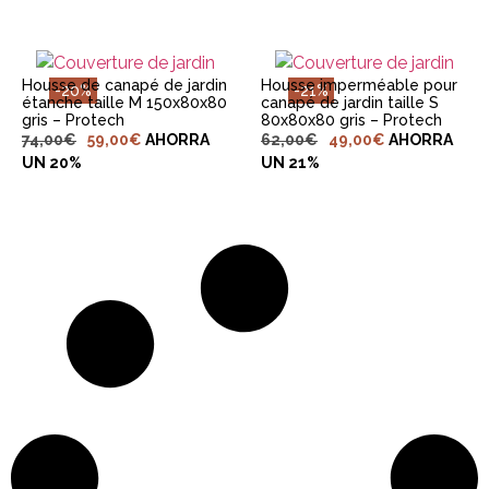
Housse de canapé de jardin
Housse imperméable pour
-20%
-21%
étanche taille M 150x80x80
canapé de jardin taille S
gris – Protech
80x80x80 gris – Protech
74,00
€
59,00
€
AHORRA
62,00
€
49,00
€
AHORRA
UN 20%
UN 21%