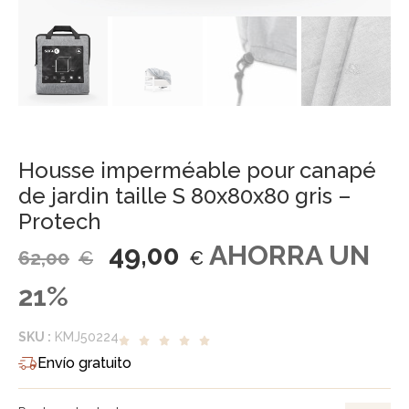
Housse imperméable pour canapé
de jardin taille S 80x80x80 gris –
Protech
49,00
AHORRA UN
62,00
€
€
21%
SKU :
KMJ50224
Envío gratuito