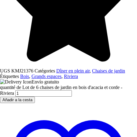
UGS
KMJ21376
Catégories
Dîner en plein air
,
Chaises de jardin
Étiquettes
Bois
,
Grands espaces
,
Riviera
Envío gratuito
quantité de Lot de 6 chaises de jardin en bois d'acacia et corde -
Riviera
Añadir a la cesta