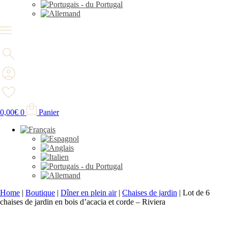
0,00
€
0
Panier
Home
|
Boutique
|
Dîner en plein air
|
Chaises de jardin
|
Lot de 6
chaises de jardin en bois d’acacia et corde – Riviera