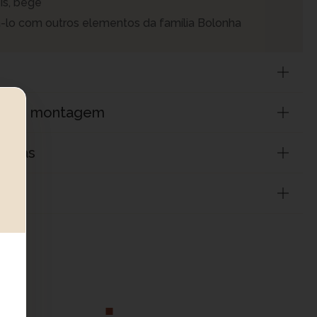
is, bege
lo com outros elementos da família Bolonha
to e montagem
ntias
uto