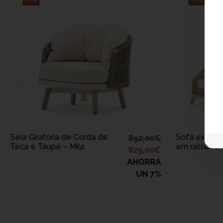
ADICIONAR AO
A
CARRINHO
Sela Giratória de Corda de
Sofá exterio
892,00
€
Teca e Taupé – Mila
em rattan e 
829,00
€
AHORRA
UN 7%