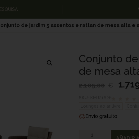
ESQUISA
onjunto de jardim 5 assentos e rattan de mesa alta e 
Conjunto de 
de mesa alt
1.71
2.105,00
€
SKU:
KMJ21626
Lounges ao ar livre
,
Conju
Envio gratuito
AÑADIR A