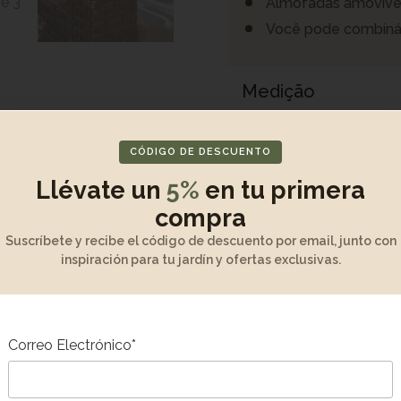
Almofadas amovíve
Você pode combiná-
Medição
Desempacotamen
CÓDIGO DE DESCUENTO
Llévate un
5%
en tu primera
Manutenção e gara
compra
Suscríbete y recibe el código de descuento por email, junto con
Descrição do Prod
inspiración para tu jardín y ofertas exclusivas.
Correo Electrónico*
-7%