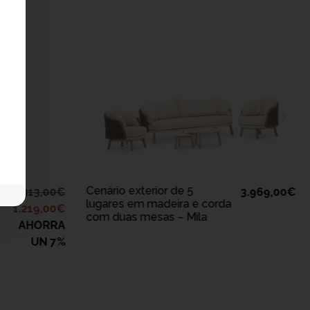
ADICIONAR AO
CARRINHO
Cenário exterior de 5
1.313,00
€
3.969,00
€
lugares em madeira e corda
1.219,00
€
com duas mesas – Mila
AHORRA
UN 7%