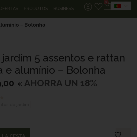
0
OFERTAS
PRODUTOS
BUSINESS
alumínio – Bolonha
jardim 5 assentos e rattan
a e alumínio – Bolonha
9,00
AHORRA UN 18%
€
ntos de jardim
 LA CESTA