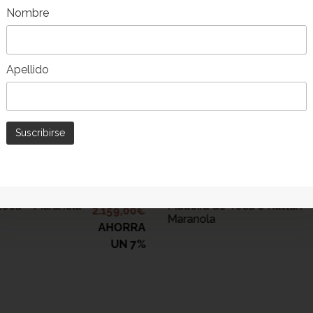
Nombre
Apellido
DICIONAR AO
ADICIONAR AO
CARRINHO
CARRINHO
r de 3 lugares
Poltrona de Jardim em
2.331,00
€
teca – Maranola
Madeira de Teca e Rattan –
2.159,00
€
Maranola
AHORRA
UN 7%