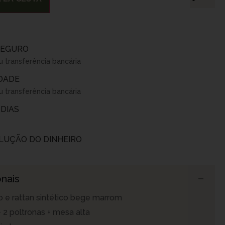
SEGURO
u transferência bancária
IDADE
u transferência bancária
 DIAS
LUÇÃO DO DINHEIRO
nais
io e rattan sintético bege marrom
+ 2 poltronas + mesa alta