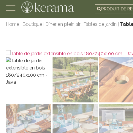
PRODUIT DE R
Home
|
Boutique
|
Dîner en plein air
|
Tables de jardin
|
Table