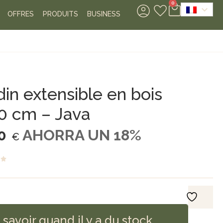
0
OFFRES
PRODUITS
BUSINESS
din extensible en bois
0 cm – Java
0
AHORRA UN 18%
€
savoir quand il y a du stock