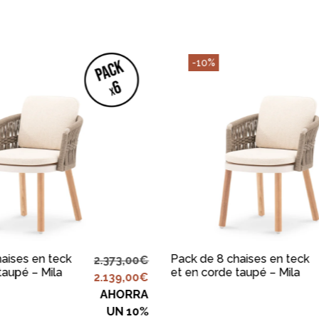
-10%
TER AU PANIER
AJOUTER AU PANIE
aises en teck
Pack de 8 chaises en teck
2.373,00
€
taupé – Mila
et en corde taupé – Mila
2.139,00
€
AHORRA
UN 10%