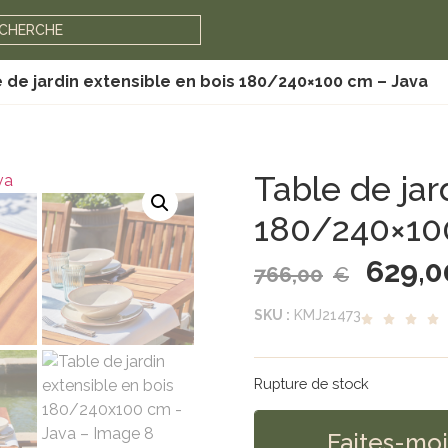
ECHERCHE
 de jardin extensible en bois 180/240×100 cm – Java
Table de jar
180/240×10
629,0
766,00
€
SKU :
KMJ21473
Rupture de stock
Faites-moi 