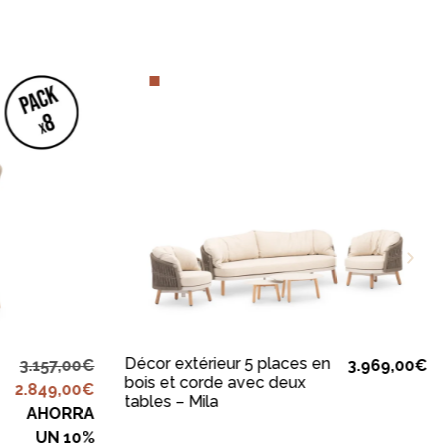
R
AJOUTER AU PANIER
Décor extérieur 5 places en
3.157,00
€
3.969,00
€
bois et corde avec deux
2.849,00
€
tables – Mila
AHORRA
UN 10%