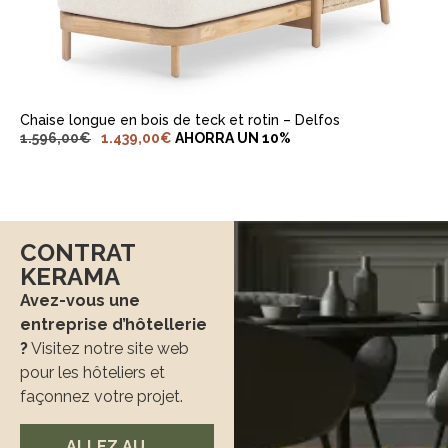
AJOUTER AU PANIER
Chaise longue en bois de teck et rotin – Delfos
1.596,00
€
1.439,00
€
AHORRA UN 10%
CONTRAT
KERAMA
Avez-vous une
entreprise d’hôtellerie
?
Visitez notre site web
pour les hôteliers et
façonnez votre projet.
ALLEZ AU