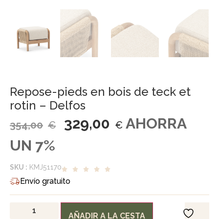
Repose-pieds en bois de teck et
rotin – Delfos
329,00
AHORRA
354,00
€
€
UN 7%
SKU :
KMJ51170
Envío gratuito
AÑADIR A LA CESTA