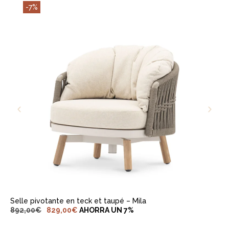
-7%
AJOUTER AU PANIER
Selle pivotante en teck et taupé – Mila
892,00
€
829,00
€
AHORRA UN 7%