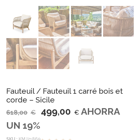
Fauteuil / Fauteuil 1 carré bois et
corde – Sicile
499,00
AHORRA
618,00
€
€
UN 19%
SKU :
KMJ21869