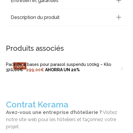
Entretien et garanties
Description du produit
AJOUTER AU PANIER
Produits associés
Pack de 4 bases pour parasol suspendu 100kg – Kilo
-20%
376,00
€
299,00
€
AHORRA UN 20%
Contrat Kerama
Avez-vous une entreprise d’hôtellerie ?
Visitez
notre site web pour les hôteliers et façonnez votre
projet.