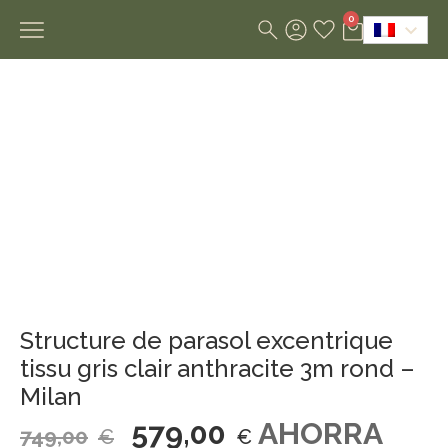
0
Structure de parasol excentrique
tissu gris clair anthracite 3m rond –
Milan
579,00
AHORRA
749,00
€
€