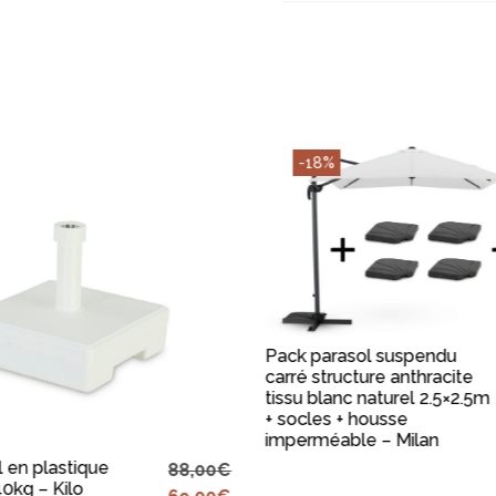
-18%
AJOUTER AU PANIE
Pack parasol suspendu
carré structure anthracite
tissu blanc naturel 2.5×2.5m
+ socles + housse
TER AU PANIER
imperméable – Milan
 en plastique
88,00
€
0kg – Kilo