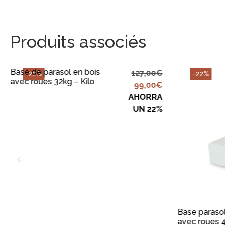
Produits associés
AJOUTER AU PANIER
Base de parasol en bois
127,00
€
-22%
-22%
avec roues 32kg – Kilo
99,00
€
AHORRA
UN 22%
AJOU
Base parasol
avec roues 4