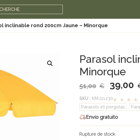
ECHERCHE
ol inclinable rond 200cm Jaune – Minorque
Parasol inc
Minorque
39,00
51,00
€
SKU :
KMJ21230
Parasols et pergolas
,
Pare
Envío gratuito
Rupture de stock