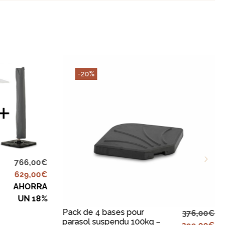
-20%
R
766,00
€
629,00
€
AHORRA
AJOUTER AU PANIER
UN 18%
Pack de 4 bases pour
376,00
€
parasol suspendu 100kg –