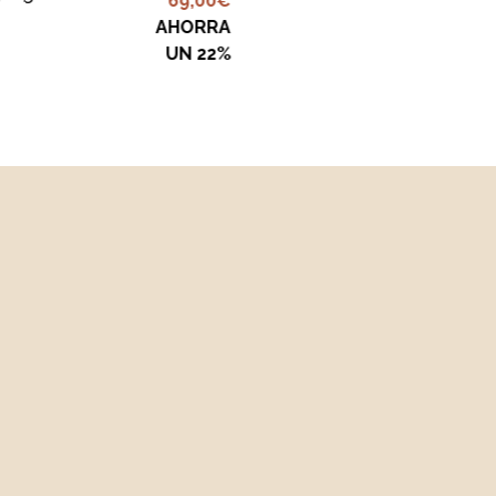
69,00
€
AHORRA
UN 22%