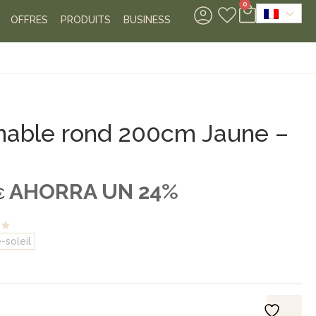
0
OFFRES
PRODUITS
BUSINESS
linable rond 200cm Jaune –
AHORRA UN 24%
€
-soleil