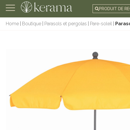
PRODUIT DE R
Home
|
Boutique
|
Parasols et pergolas
|
Pare-soleil
|
Paras