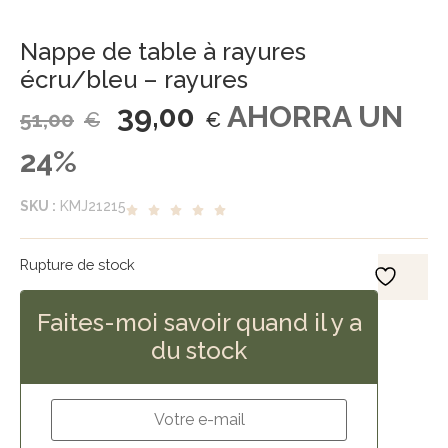
Nappe de table à rayures
écru/bleu – rayures
39,00
AHORRA UN
51,00
€
€
24%
SKU :
KMJ21215
Rupture de stock
Faites-moi savoir quand il y a
du stock