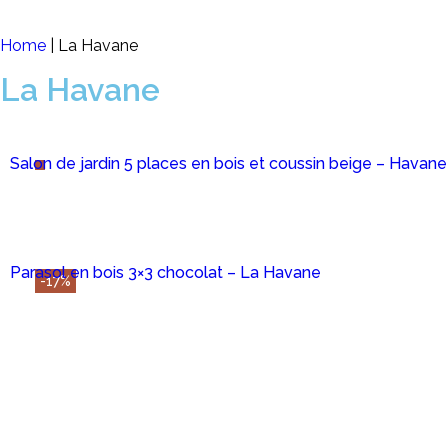
Home
|
La Havane
La Havane
AJOUTER AU PAN
Salon de jardin 5 places en bois et coussin beige – Havane
AJOUTER AU PAN
Parasol en bois 3×3 chocolat – La Havane
-17%