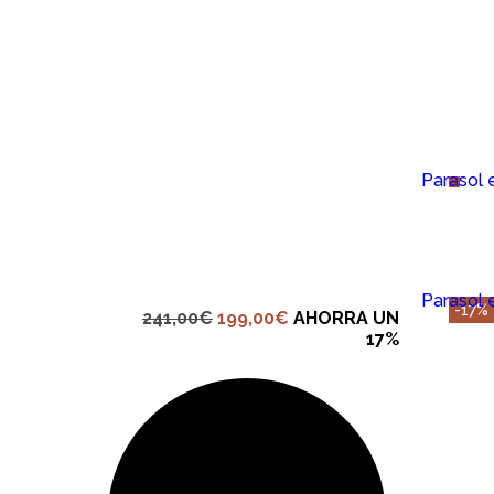
IER
Parasol 
IER
Parasol 
-17%
241,00
€
199,00
€
AHORRA UN
17%