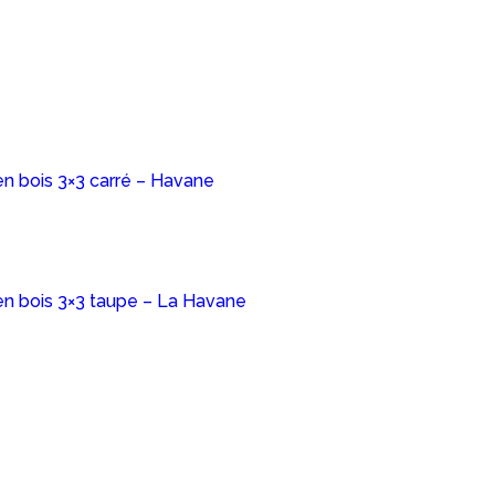
AJOUTER AU PANIER
en bois 3×3 carré – Havane
AJOUTER AU PANIER
en bois 3×3 taupe – La Havane