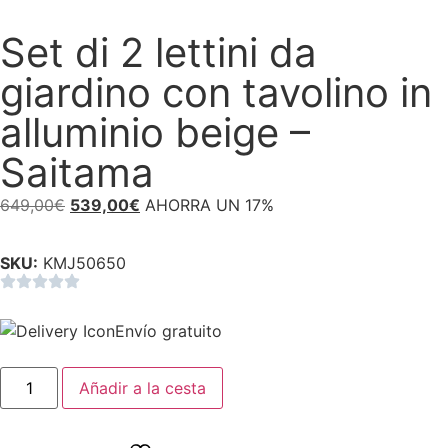
Set di 2 lettini da
giardino con tavolino in
alluminio beige –
Saitama
649,00
€
539,00
€
AHORRA UN 17%
SKU:
KMJ50650
Envío gratuito
Añadir a la cesta