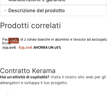
Descrizione del prodotto
AGGIUNGI AL CARRELLO
Prodotti correlati
Pacchetto di 2 sdraio bianche in alluminio e tessuto ad asciugatu
-16%
Rena
759,00
€
639,00
€
AHORRA UN 16%
Contratto Kerama
Hai un’attività di ospitalità?
Visita il nostro sito web per gli
albergatori e sviluppa il tuo progetto.
VAI AL CONTRATTO KERAMA