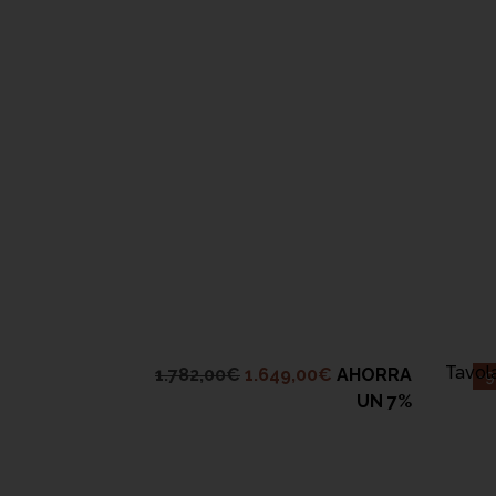
RRELLO
Tavol
1.782,00
€
1.649,00
€
AHORRA
-
UN 7%