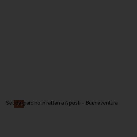
AGGIUNGI AL CA
Set da giardino in rattan a 5 posti – Buenaventura
-7%