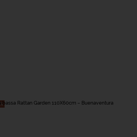
AGGIUNGI AL CARRELLO
a bassa Rattan Garden 110X60cm – Buenaventura
9%