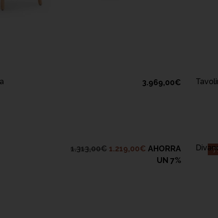
RRELLO
la
Tavol
3.969,00
€
RRELLO
Divano
1.313,00
€
1.219,00
€
AHORRA
-7
UN 7%