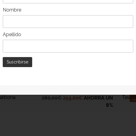
Nombre
Apellido
RRELLO
 Narbona
Tavoli
280,00
€
259,00
€
AHORRA UN
-
8%