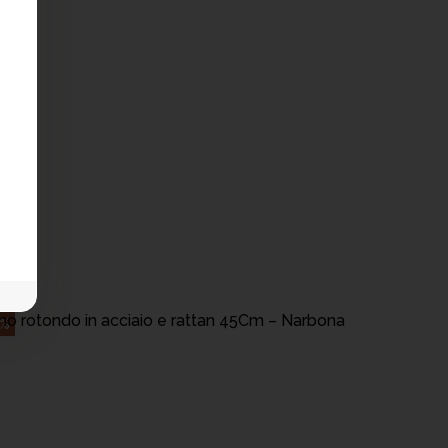
AGGIUNGI AL CARRELLO
no rotondo in acciaio e rattan 45Cm – Narbona
9%