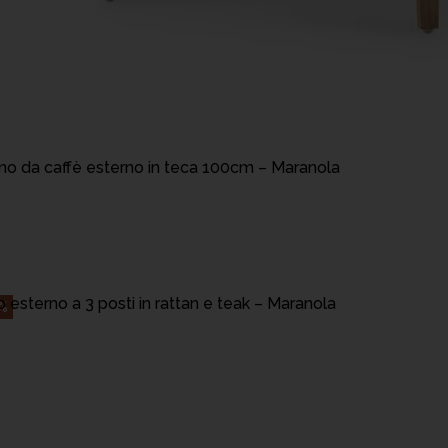
AGGIUNGI AL CARRELLO
ino da caffè esterno in teca 100cm – Maranola
AGGIUNGI AL CARRELLO
 esterno a 3 posti in rattan e teak – Maranola
%