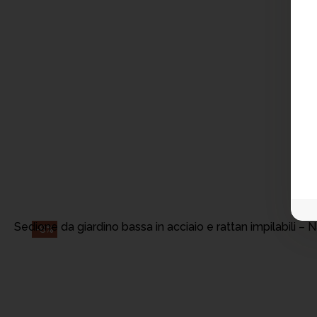
AGGIUNGI AL CA
Sedione da giardino bassa in acciaio e rattan impilabili –
-8%