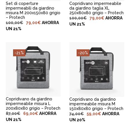
Set di coperture
Copridivano impermeabile
impermeabili da giardino
da giardino taglia XL
misura M 200x150x80 grigio
250x80x80 grigio – Protech
– Protech
100,00
€
79,00
€
AHORRA
100,00
€
79,00
€
AHORRA
UN 21%
UN 21%
-21%
-20%
AGGIUNGI AL
AGGIUNGI AL
CARRELLO
CARRELLO
Copridivano da giardino
Copridivano da giardino
impermeabile misura L
impermeabile misura M
200x80x80 grigio – Protech
150x80x80 grigio – Protech
87,00
€
69,00
€
AHORRA
74,00
€
59,00
€
AHORRA
UN 21%
UN 20%