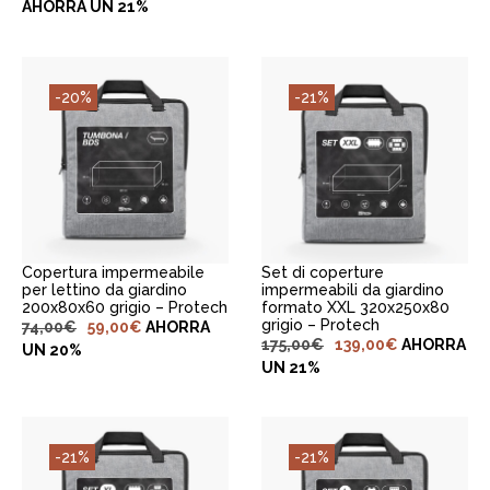
AHORRA UN 21%
-20%
-21%
AGGIUNGI AL
AGGIUNGI AL
CARRELLO
CARRELLO
Set di coperture
Copertura impermeabile
impermeabili da giardino
per lettino da giardino
formato XXL 320x250x80
200x80x60 grigio – Protech
grigio – Protech
74,00
€
59,00
€
AHORRA
175,00
€
139,00
€
AHORRA
UN 20%
UN 21%
-21%
-21%