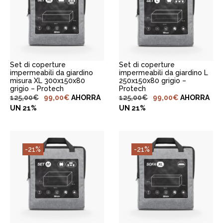
AGGIUNGI AL
AGGIUNGI AL
CARRELLO
CARRELLO
Set di coperture
Set di coperture
impermeabili da giardino L
impermeabili da giardino
250x150x80 grigio –
misura XL 300x150x80
Protech
grigio – Protech
125,00
€
99,00
€
AHORRA
125,00
€
99,00
€
AHORRA
UN 21%
UN 21%
-21%
-21%
AGGIUNGI AL
AGGIUNGI AL
CARRELLO
CARRELLO