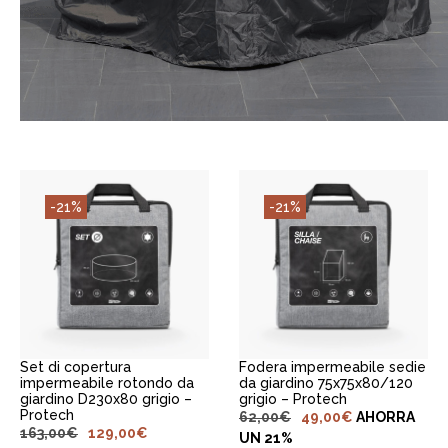
-21%
-21%
AGGIUNGI AL
AGGIUNGI AL
CARRELLO
CARRELLO
Fodera impermeabile sedie
Set di copertura
da giardino 75x75x80/120
impermeabile rotondo da
grigio – Protech
giardino D230x80 grigio –
Protech
62,00
€
49,00
€
AHORRA
163,00
€
129,00
€
UN 21%