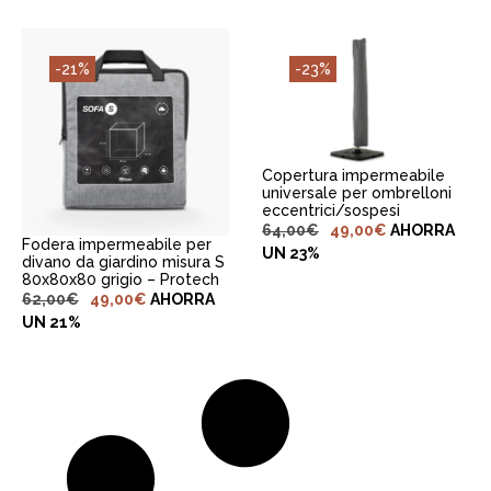
AGGIUNGI AL
-21%
-23%
CARRELLO
AGGIUNGI AL
CARRELLO
Copertura impermeabile
universale per ombrelloni
eccentrici/sospesi
64,00
€
49,00
€
AHORRA
Fodera impermeabile per
UN 23%
divano da giardino misura S
80x80x80 grigio – Protech
62,00
€
49,00
€
AHORRA
UN 21%