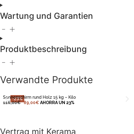
Wartung und Garantien
Produktbeschreibung
IN DEN WARENKORB LEGEN
Verwandte Produkte
Sonnenschirm rund Holz 15 kg – Kilo
-23%
116,00
€
89,00
€
AHORRA UN 23%
Vertrag mit Kerama