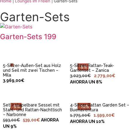
Home
|
Lounges im Freien
|
Garten-Sets
Garten-Sets
IN DEN
IN DEN
WARENKORB
WARENKORB
Garten-Sets
199
LEGEN
LEGEN
5-Sitzer-Außen-Set aus Holz
5-Sitzer-Rattan-Teak-
-8%
IN DEN
IN DEN
und Seil mit zwei Tischen –
Gartenset – Zanica
WARENKORB
WARENKORB
Mila
3.023,00
€
2.779,00
€
LEGEN
LEGEN
3.969,00
€
AHORRA UN 8%
Set 2 stapelbare Sessel mit
4-Sitzer Rattan Garden Set –
-9%
-10%
Stahl- und Rattan-Nachttisch
Buenaventura
IN DEN
IN DEN
– Narbonne
1.775,00
€
1.599,00
€
WARENKORB
WARENKORB
593,00
€
539,00
€
AHORRA
LEGEN
LEGEN
AHORRA UN 10%
UN 9%