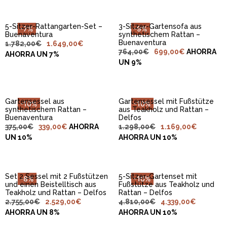
5-Sitzer-Rattangarten-Set –
3-Sitzer-Gartensofa aus
-7%
-9%
Buenaventura
synthetischem Rattan –
IN DEN
IN DEN
Buenaventura
1.782,00
€
1.649,00
€
WARENKORB
WARENKORB
764,00
€
699,00
€
AHORRA
LEGEN
LEGEN
AHORRA UN 7%
UN 9%
Gartensessel aus
Gartensessel mit Fußstütze
-10%
-10%
synthetischem Rattan –
aus Teakholz und Rattan –
IN DEN
IN DEN
Buenaventura
Delfos
WARENKORB
WARENKORB
375,00
€
339,00
€
AHORRA
1.298,00
€
1.169,00
€
LEGEN
LEGEN
UN 10%
AHORRA UN 10%
Set 2 Sessel mit 2 Fußstützen
5-Sitzer-Gartenset mit
-8%
-10%
und einen Beistelltisch aus
Fußstütze aus Teakholz und
IN DEN
IN DEN
Teakholz und Rattan – Delfos
Rattan – Delfos
WARENKORB
WARENKORB
2.755,00
€
2.529,00
€
4.810,00
€
4.339,00
€
LEGEN
LEGEN
AHORRA UN 8%
AHORRA UN 10%