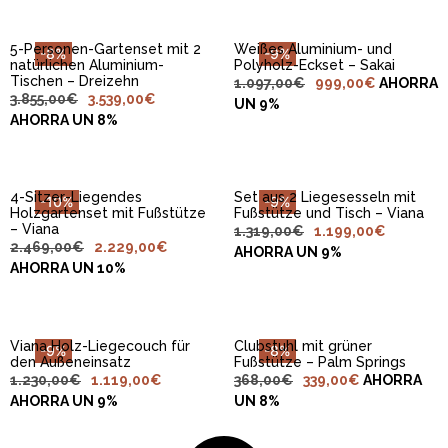
5-Personen-Gartenset mit 2
Weißes Aluminium- und
-8%
-9%
natürlichen Aluminium-
Polyholz-Eckset – Sakai
IN DEN
IN DEN
Tischen – Dreizehn
1.097,00
€
999,00
€
AHORRA
WARENKORB
WARENKORB
3.855,00
€
3.539,00
€
LEGEN
LEGEN
UN 9%
AHORRA UN 8%
4-Sitzer-Liegendes
Set aus 2 Liegesesseln mit
-10%
-9%
Holzgartenset mit Fußstütze
Fußstütze und Tisch – Viana
IN DEN
IN DEN
– Viana
1.319,00
€
1.199,00
€
WARENKORB
WARENKORB
2.469,00
€
2.229,00
€
LEGEN
LEGEN
AHORRA UN 9%
AHORRA UN 10%
Viana Holz-Liegecouch für
Clubstuhl mit grüner
-9%
-8%
den Außeneinsatz
Fußstütze – Palm Springs
1.230,00
€
1.119,00
€
368,00
€
339,00
€
AHORRA
AHORRA UN 9%
UN 8%