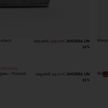
B LEGEN
Wasse
rotech
163,00
€
129,00
€
AHORRA UN
21%
B LEGEN
Wasse
grau – Protech
125,00
€
99,00
€
AHORRA UN
-2
21%