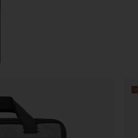
12
-2