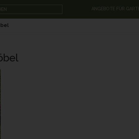
ANGEBOTE FÜR GART
HEN
bel
öbel
ABDECKUNGEN FÜR GARTENMÖBEL