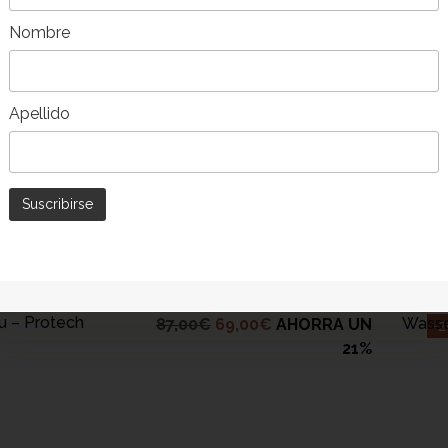
Nombre
Apellido
B LEGEN
u – Protech
Wasse
87,00
€
69,00
€
AHORRA UN
-
21%