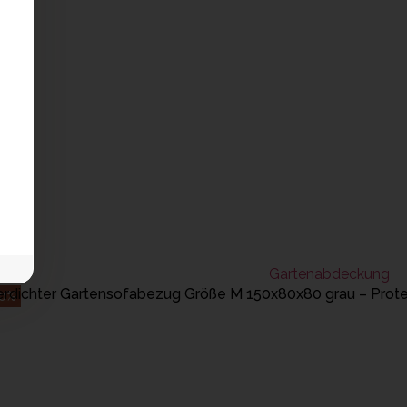
IN DEN WARENKORB LEGEN
rdichter Gartensofabezug Größe M 150x80x80 grau – Prot
20%