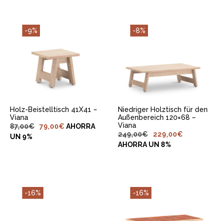
-9%
-8%
IN DEN
IN DEN
WARENKORB
WARENKORB
LEGEN
LEGEN
Holz-Beistelltisch 41X41 –
Niedriger Holztisch für den
Viana
Außenbereich 120×68 –
Viana
87,00
€
79,00
€
AHORRA
249,00
€
229,00
€
UN 9%
AHORRA UN 8%
-16%
-16%
IN DEN
IN DEN
WARENKORB
WARENKORB