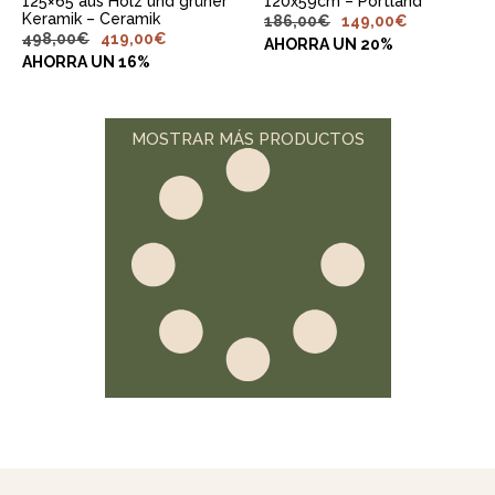
125×65 aus Holz und grüner
120x59cm – Portland
Keramik – Ceramik
186,00
€
149,00
€
498,00
€
419,00
€
AHORRA UN 20%
AHORRA UN 16%
MOSTRAR MÁS PRODUCTOS