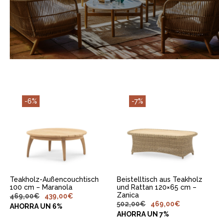
-6%
-7%
IN DEN
IN DEN
WARENKORB
WARENKORB
LEGEN
LEGEN
Teakholz-Außencouchtisch
Beistelltisch aus Teakholz
100 cm – Maranola
und Rattan 120×65 cm –
Zanica
469,00
€
439,00
€
502,00
€
469,00
€
AHORRA UN 6%
AHORRA UN 7%