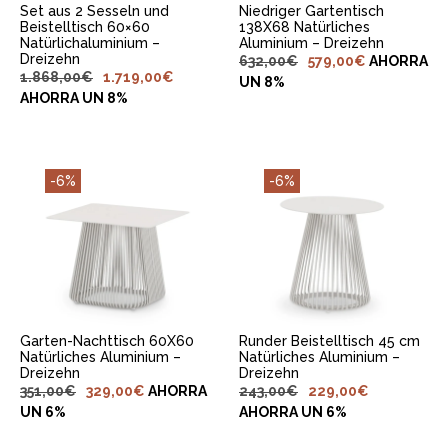
Set aus 2 Sesseln und
Niedriger Gartentisch
Beistelltisch 60×60
138X68 Natürliches
Natürlichaluminium –
Aluminium – Dreizehn
Dreizehn
632,00
€
579,00
€
AHORRA
1.868,00
€
1.719,00
€
UN 8%
AHORRA UN 8%
-6%
-6%
IN DEN
IN DEN
WARENKORB
WARENKORB
LEGEN
LEGEN
Garten-Nachttisch 60X60
Runder Beistelltisch 45 cm
Natürliches Aluminium –
Natürliches Aluminium –
Dreizehn
Dreizehn
351,00
€
329,00
€
AHORRA
243,00
€
229,00
€
UN 6%
AHORRA UN 6%