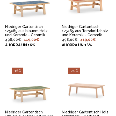
LEGEN
LEGEN
Niedriger Gartentisch
Niedriger Gartentisch
125×65 aus blauem Holz
125×65 aus Terrakottaholz
und Keramik – Ceramik
und Keramik – Ceramik
498,00
€
419,00
€
498,00
€
419,00
€
AHORRA UN 16%
AHORRA UN 16%
-16%
-20%
IN DEN
IN DEN
WARENKORB
WARENKORB
LEGEN
LEGEN
Niedriger Gartentisch
Niedriger Gartentisch Holz