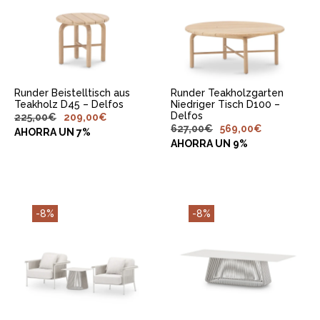
IN DEN
IN DEN
WARENKORB
WARENKORB
LEGEN
LEGEN
Runder Beistelltisch aus
Runder Teakholzgarten
Teakholz D45 – Delfos
Niedriger Tisch D100 –
Delfos
225,00
€
209,00
€
627,00
€
569,00
€
AHORRA UN 7%
AHORRA UN 9%
-8%
-8%
IN DEN
IN DEN
WARENKORB
WARENKORB
LEGEN
LEGEN