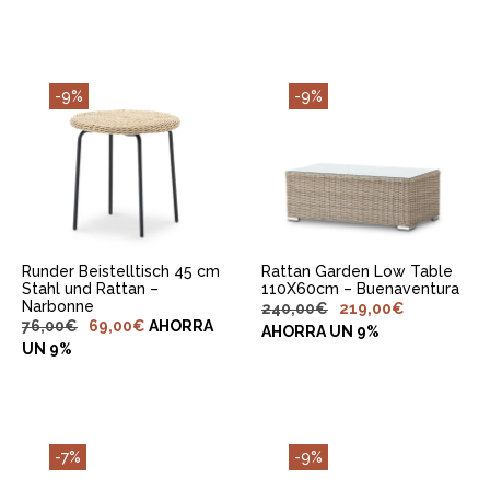
-9%
-9%
IN DEN
IN DEN
WARENKORB
WARENKORB
LEGEN
LEGEN
Runder Beistelltisch 45 cm
Rattan Garden Low Table
Stahl und Rattan –
110X60cm – Buenaventura
Narbonne
240,00
€
219,00
€
76,00
€
69,00
€
AHORRA
AHORRA UN 9%
UN 9%
-7%
-9%