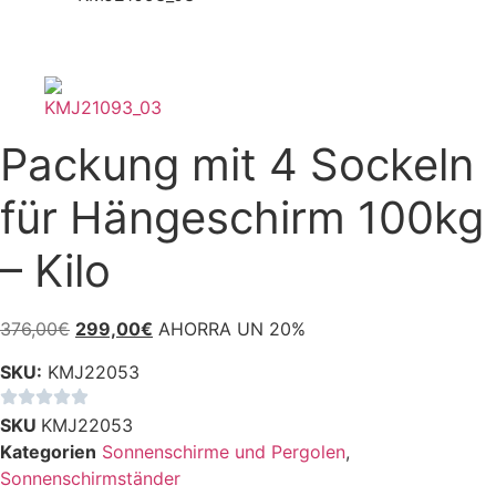
Packung mit 4 Sockeln
für Hängeschirm 100kg
– Kilo
Ursprünglicher
Aktueller
376,00
€
299,00
€
AHORRA UN 20%
Preis
Preis
SKU:
KMJ22053
war:
ist:
376,00€
299,00€.
SKU
KMJ22053
Kategorien
Sonnenschirme und Pergolen
,
Sonnenschirmständer