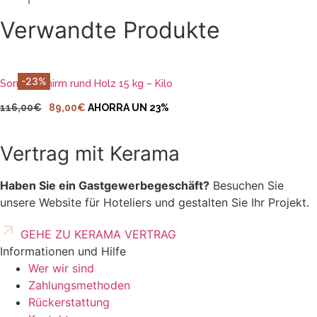
Verwandte Produkte
IN DEN WARENKORB LEGEN
-23%
Sonnenschirm rund Holz 15 kg – Kilo
Ursprünglicher
Aktueller
116,00
€
89,00
€
AHORRA UN 23%
Preis
Preis
war:
ist:
Vertrag mit Kerama
116,00€
89,00€.
Haben Sie ein Gastgewerbegeschäft?
Besuchen Sie
unsere Website für Hoteliers und gestalten Sie Ihr Projekt.
GEHE ZU KERAMA VERTRAG
Informationen und Hilfe
Wer wir sind
Zahlungsmethoden
Rückerstattung