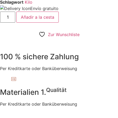
Schlagwort
Kilo
Envío gratuito
Packung
Añadir a la cesta
mit
4
Sockeln
für
Hängeschirm
Zur Wunschliste
100kg
-
Kilo
Menge
100 % sichere Zahlung
Per Kreditkarte oder Banküberweisung
Qualität
Materialien 1.
Per Kreditkarte oder Banküberweisung