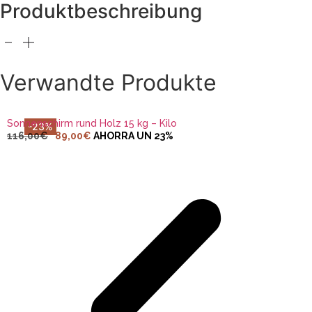
Produktbeschreibung
IN DEN WARENKORB LEGEN
Verwandte Produkte
Sonnenschirm rund Holz 15 kg – Kilo
-23%
116,00
€
89,00
€
AHORRA UN 23%