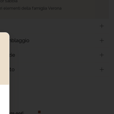
lor sabbia
tri elementi della famiglia Verona
assemblaggio
ranzie
odotto
2.331,00
€