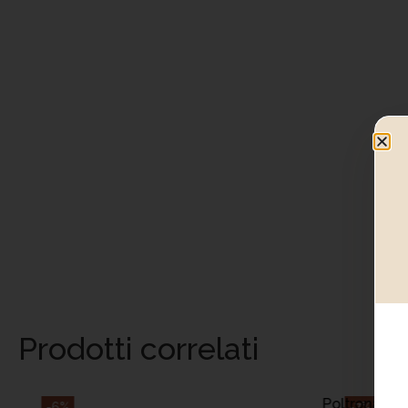
Prodotti correlati
A
Poltrona da g
-6%
-7%