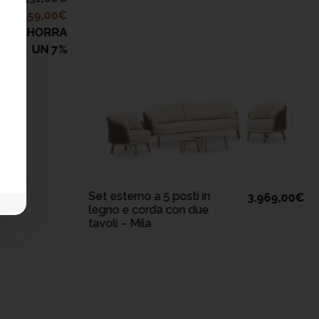
2.159,00
€
AHORRA
UN 7%
AGGIUNGI AL
CARRELLO
Set esterno a 5 posti in
3.969,00
€
legno e corda con due
tavoli – Mila