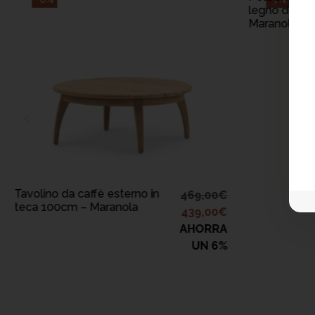
legno di teak
Maranola
AGGIUNGI AL
CARRELLO
Tavolino da caffè esterno in
469,00
€
teca 100cm – Maranola
439,00
€
AHORRA
UN 6%