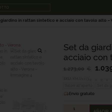
DOTTO
giardino in rattan sintetico e acciaio con tavolo alto –
Set da giardi
acciaio con 
1.03
1.273,00
€
SKU:
KMJ21113
Saloni all'aperto
,
Set da g
Envío gratuito
AÑADIR A