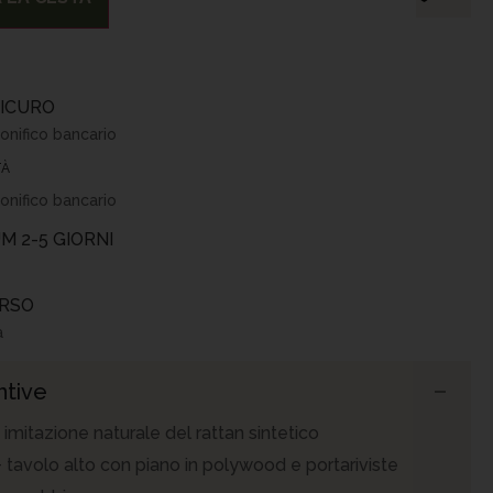
ICURO
onifico bancario
TÀ
onifico bancario
M 2-5 GIORNI
ORSO
a
ntive
e imitazione naturale del rattan sintetico
+ tavolo alto con piano in polywood e portariviste