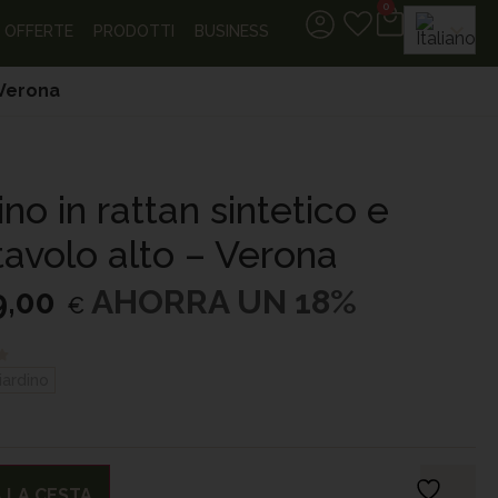
0
OFFERTE
PRODOTTI
BUSINESS
 Verona
no in rattan sintetico e
tavolo alto – Verona
9,00
AHORRA UN 18%
€
iardino
 LA CESTA