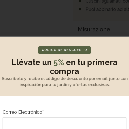
Cuscini sguainati, co
Puoi abbinarlo ad al
Misurazione
Disimballaggio e 
CÓDIGO DE DESCUENTO
Llévate un
5%
en tu primera
Manutenzione e ga
compra
Descrizione del pr
Suscríbete y recibe el código de descuento por email, junto con
inspiración para tu jardín y ofertas exclusivas.
GGIUNGI AL
AGGIUNGI AL
Correo Electrónico*
CARRELLO
CARRELLO
iardino in
Divano esterno a 3 posti in
1.313,00
€
-7%