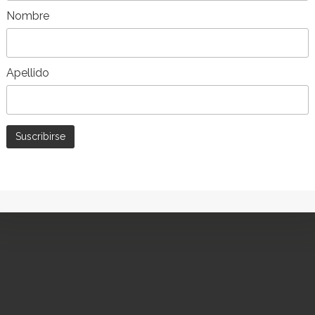
 e rattan –
rattan e teak – Maranola
1.219,00
€
Nombre
AHORRA
UN 7%
Apellido