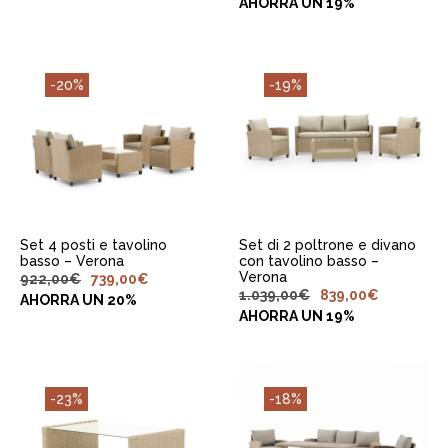
AHORRA UN 19%
-20%
-19%
AGGIUNGI AL
AGGIUNGI AL
CARRELLO
CARRELLO
Set 4 posti e tavolino
Set di 2 poltrone e divano
basso – Verona
con tavolino basso –
Verona
922,00
€
739,00
€
1.039,00
€
839,00
€
AHORRA UN 20%
AHORRA UN 19%
-23%
-18%