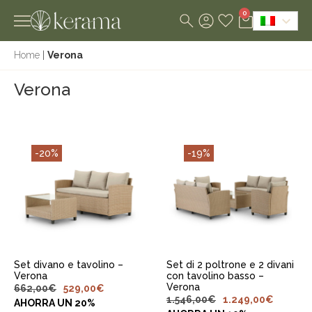
0
Home
|
Verona
Verona
-20%
-19%
AGGIUNGI AL
AGGIUNGI AL
CARRELLO
CARRELLO
Set divano e tavolino –
Set di 2 poltrone e 2 divani
Verona
con tavolino basso –
Verona
662,00
€
529,00
€
1.546,00
€
1.249,00
€
AHORRA UN 20%