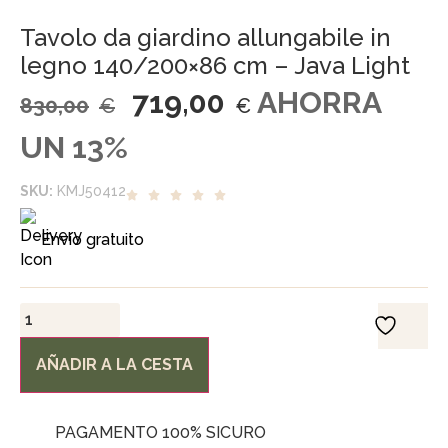
Tavolo da giardino allungabile in
legno 140/200×86 cm – Java Light
719,00
AHORRA
830,00
€
€
UN 13%
SKU:
KMJ50412
Envío gratuito
AÑADIR A LA CESTA
PAGAMENTO 100% SICURO