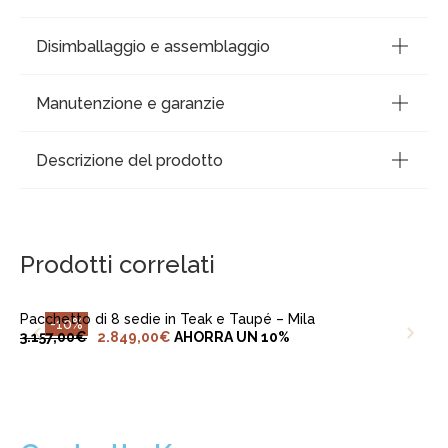
Disimballaggio e assemblaggio
Manutenzione e garanzie
Descrizione del prodotto
AGGIUNGI AL CARRELLO
Prodotti correlati
Pacchetto di 8 sedie in Teak e Taupé – Mila
-10%
3.157,00
€
2.849,00
€
AHORRA UN 10%